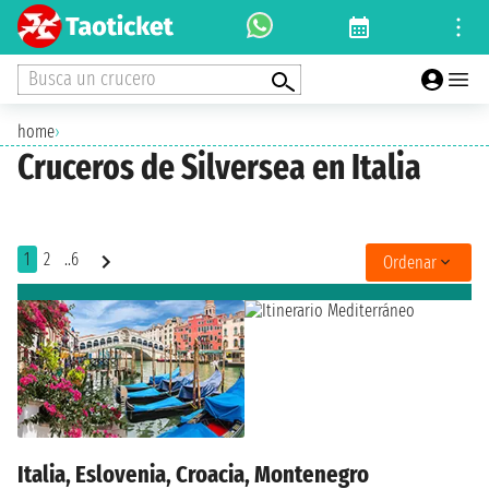
Busca un crucero
home
›
Cruceros de Silversea en Italia
1
2
..6
Ordenar
Italia, Eslovenia, Croacia, Montenegro