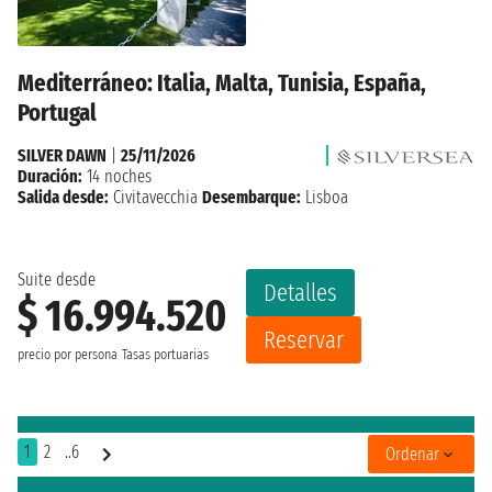
Mediterráneo: Italia, Malta, Tunisia, España,
Portugal
SILVER DAWN
|
25/11/2026
Duración:
14 noches
Salida desde:
Civitavecchia
Desembarque:
Lisboa
Suite desde
Detalles
$ 16.994.520
Reservar
precio por persona
Tasas portuarias
1
2
..6
Ordenar