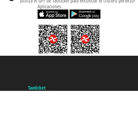
¡utiliza el GPT de Taoticket para encontrar el crucero perfecto!
Aplicaciones
Taoticket S.r.l. Via Brigata Liguria, 3/21 16121 Genova ©2007/2026 -
Taoticket ® es una Marca Registrada
P.Iva 06206400720 - Capital Social € 100.000,00 i.v. - Registrado en la
Cámara de Comercio de Génova con REA 433093. - Aut. Prov. n° 6167/131601
- Seguro Unipol - polizza n. 206484182
A portal of the
Taoticket
group