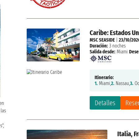
Caribe: Estados U
MSC SEASIDE
|
23/10/202
Duración:
3 noches
Salida desde:
Miami
Dese
Itinerario:
1.
Miami,
2.
Nassau,
3.
Oc
Detalles
Rese
 en
 las
s",
Italia, 