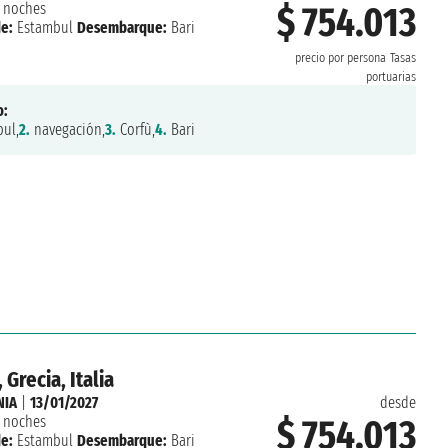
 noches
$ 754.013
e:
Estambul
Desembarque:
Bari
precio por persona
Tasas
portuarias
o:
ul,
2.
navegación,
3.
Corfù,
4.
Bari
 Grecia, Italia
NIA
|
13/01/2027
desde
 noches
$ 754.013
e:
Estambul
Desembarque:
Bari