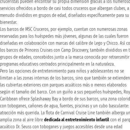
cruceristas pueden encontrar su propia dimensión gracias a los numeros
servicios ofrecidos a bordo de casi todos cruceros que albergan clubes, a
menudo divididos en grupos de edad, diseñados específicamente para su
bienestar.
Los barcos de MSC Cruceros, por ejemplo, cuentan con numerosas zonas
reservadas para los huéspedes más jóvenes, algunas de las cuales fueron
diseñadas en colaboración con marcas del calibre de Lego y Chicco. Así 
los barcos de Princess Cruises con Camp Discovery, también divididos en t
grupos de edades, concebidos junto a la marca conocida por retransmitir
programas educativos centrados principalmente en la naturaleza.
Pero las opciones de entretenimiento para niños y adolescentes no se
limitan a las zonas internas de los barcos, sino que también se extienden
las cubiertas exteriores con parques acuáticos más o menos elaborados
según el tamaño del barco. Con un guiño a sus pequeños huéspedes, Roy
Caribbean ofrece Splashaway Bay a bordo de sus barcos, una zona colori
con toboganes, cañones de agua, fuentes, piscinas y un cubo basculante: 
atracción más querida. La flota de Carnival Cruise Line también alberga u
amplia zona al aire libre
dedicada al entretenimiento infantil
con el par
acuático Dr. Seuss con toboganes y juegos accesibles desde una edad