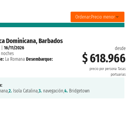
Ordenar:
Precio menor
ca Dominicana, Barbados
|
16/11/2026
desde
 noches
$ 618.966
e:
La Romana
Desembarque:
precio por persona
Tasas
portuarias
o:
ana,
2.
Isola Catalina,
3.
navegación,
4.
Bridgetown