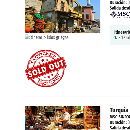
Duración:
3
Salida desd
Itinerari
1.
Estamb
Turquía ,
MSC SINFO
Duración:
3
Salida desd