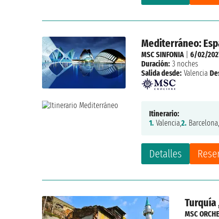
Mediterráneo: Españ
MSC SINFONIA
|
6/02/202
Duración:
3 noches
Salida desde:
Valencia
De
Itinerario:
1.
Valencia,
2.
Barcelona
Detalles
Rese
Turquía ,
MSC ORCH