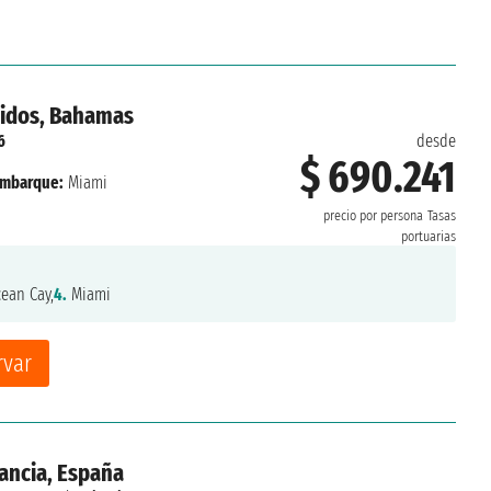
nidos, Bahamas
6
desde
$ 690.241
mbarque:
Miami
precio por persona
Tasas
portuarias
ean Cay,
4.
Miami
rvar
Francia, España