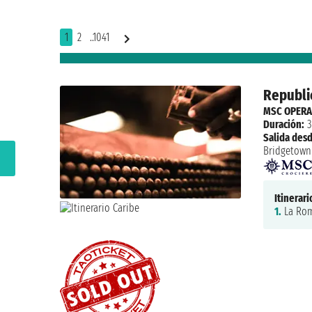
1
2
..1041
Republi
MSC OPERA
Duración:
3
Salida desd
Bridgetown
Itinerari
1.
La Rom