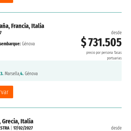
a, Francia, Italia
7
desde
$ 731.505
sembarque:
Génova
precio por persona
Tasas
portuarias
,
3.
Marsella,
4.
Génova
rvar
 Grecia, Italia
ESTRA
|
17/02/2027
desde