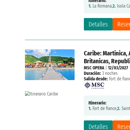
Itinerario:
1.
La Romana,
2.
Isola Ca
Detalles
Rese
Caribe: Martinica,
Britanicas, Repub
MSC OPERA
|
12/03/2027
Duración:
3 noches
Salida desde:
Fort de fran
Itinerario:
1.
Fort de france,
2.
Saint
Detalles
Rese