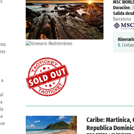
os
MSC WORLD
Duración:
3
Salida desd
Barcelona
Itinerari
como
1.
Civitav
res
 a
al
da
la
na
Caribe: Martinica, 
que
Republica Domini