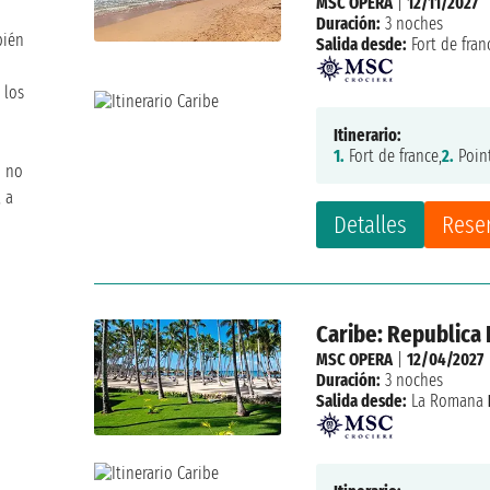
MSC OPERA
|
12/11/2027
Duración:
3 noches
bién
Salida desde:
Fort de fran
 los
Itinerario:
1.
Fort de france,
2.
Point
o no
 a
Detalles
Rese
Caribe: Republica
MSC OPERA
|
12/04/2027
Duración:
3 noches
Salida desde:
La Romana