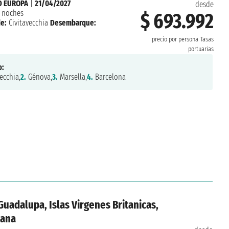
 EUROPA
|
21/04/2027
desde
 noches
$ 693.992
e:
Civitavecchia
Desembarque:
precio por persona
Tasas
portuarias
o:
ecchia,
2.
Génova,
3.
Marsella,
4.
Barcelona
Guadalupa, Islas Virgenes Britanicas,
cana