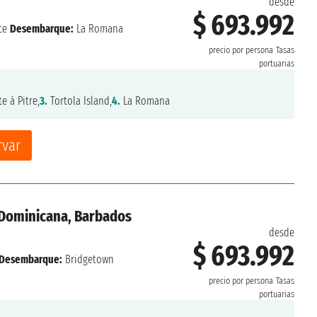
desde
$ 693.992
ce
Desembarque:
La Romana
precio por persona
Tasas
portuarias
e à Pitre,
3.
Tortola Island,
4.
La Romana
rvar
 Dominicana, Barbados
desde
$ 693.992
Desembarque:
Bridgetown
precio por persona
Tasas
portuarias