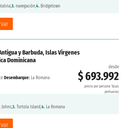
talina,
3.
navegación,
4.
Bridgetown
rvar
 Antigua y Barbuda, Islas Virgenes
lica Dominicana
desde
$ 693.992
ce
Desembarque:
La Romana
precio por persona
Tasas
portuarias
 Johns,
3.
Tortola Island,
4.
La Romana
rvar