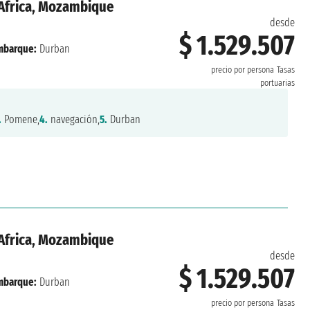
r Africa, Mozambique
desde
$ 1.529.507
mbarque:
Durban
precio por persona
Tasas
portuarias
.
Pomene,
4.
navegación,
5.
Durban
r Africa, Mozambique
desde
$ 1.529.507
mbarque:
Durban
precio por persona
Tasas