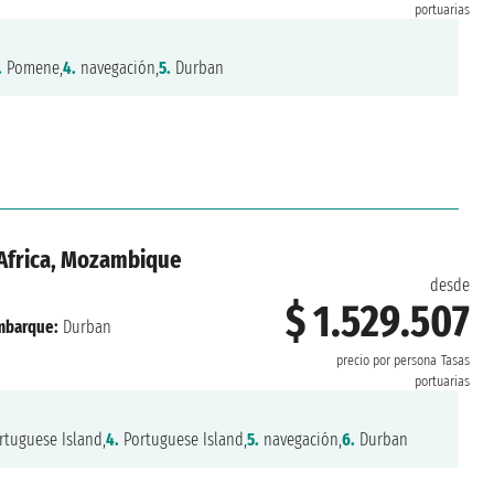
portuarias
.
Pomene,
4.
navegación,
5.
Durban
r Africa, Mozambique
desde
$ 1.529.507
mbarque:
Durban
precio por persona
Tasas
portuarias
tuguese Island,
4.
Portuguese Island,
5.
navegación,
6.
Durban