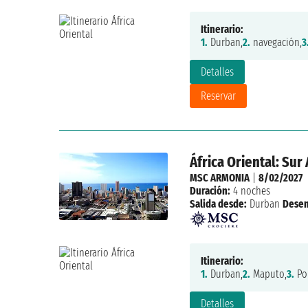
Itinerario:
1.
Durban,
2.
navegación,
3
Detalles
Reservar
África Oriental: Su
MSC ARMONIA
|
8/02/2027
Duración:
4 noches
Salida desde:
Durban
Dese
Itinerario:
1.
Durban,
2.
Maputo,
3.
Por
Detalles