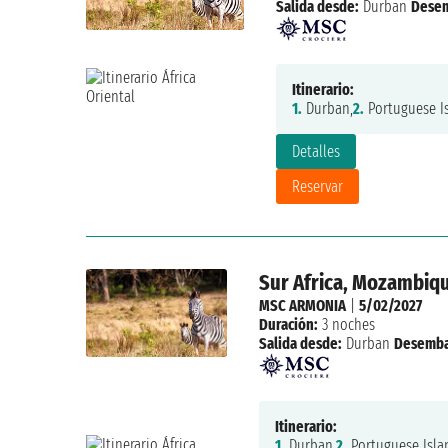
Salida desde:
Durban
Dese
Itinerario:
1.
Durban,
2.
Portuguese Is
Detalles
Reservar
Sur Africa, Mozambiq
MSC ARMONIA
|
5/02/2027
Duración:
3 noches
Salida desde:
Durban
Desemba
Itinerario:
1.
Durban,
2.
Portuguese Isla