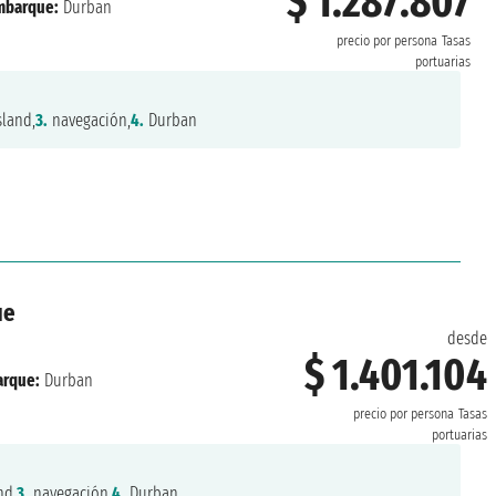
$ 1.287.807
mbarque:
Durban
precio por persona
Tasas
portuarias
land,
3.
navegación,
4.
Durban
ue
desde
$ 1.401.104
rque:
Durban
precio por persona
Tasas
portuarias
nd,
3.
navegación,
4.
Durban