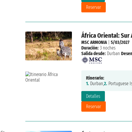
Reservar
África Oriental: Su
MSC ARMONIA
|
5/03/2027
Duración:
3 noches
Salida desde:
Durban
Dese
Itinerario:
1.
Durban,
2.
Portuguese Is
Detalles
Reservar