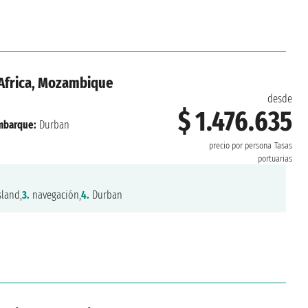
r Africa, Mozambique
desde
$ 1.476.635
mbarque:
Durban
precio por persona
Tasas
portuarias
land,
3.
navegación,
4.
Durban