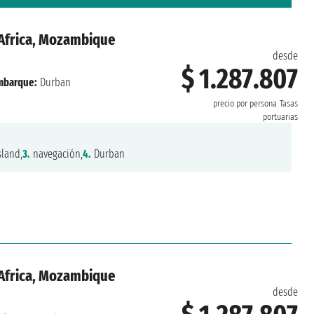
r Africa, Mozambique
desde
$ 1.287.807
mbarque:
Durban
precio por persona
Tasas
portuarias
land,
3.
navegación,
4.
Durban
r Africa, Mozambique
desde