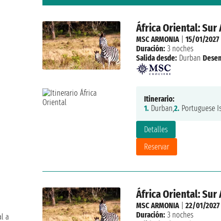
África Oriental: Su
MSC ARMONIA
|
15/01/2027
Duración:
3 noches
Salida desde:
Durban
Dese
Itinerario:
1.
Durban,
2.
Portuguese Is
Detalles
Reservar
África Oriental: Su
MSC ARMONIA
|
22/01/2027
Duración:
3 noches
al a