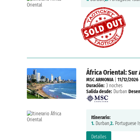
África Oriental: Su
MSC ARMONIA
|
11/12/2026
Duración:
3 noches
Salida desde:
Durban
Dese
Itinerario:
1.
Durban,
2.
Portuguese Is
Detalles