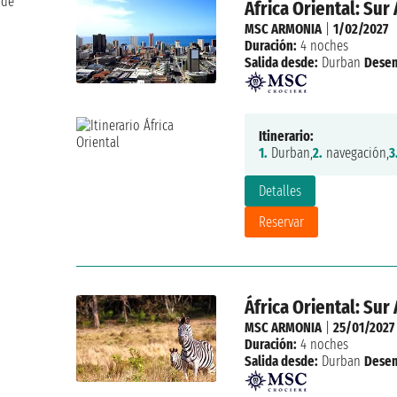
 de
África Oriental: Su
MSC ARMONIA
|
1/02/2027
Duración:
4 noches
Salida desde:
Durban
Dese
Itinerario:
1.
Durban,
2.
navegación,
3
Detalles
Reservar
África Oriental: Su
MSC ARMONIA
|
25/01/2027
Duración:
4 noches
Salida desde:
Durban
Dese