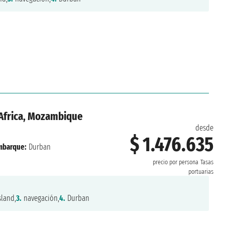
r Africa, Mozambique
desde
$ 1.476.635
mbarque:
Durban
precio por persona
Tasas
portuarias
land,
3.
navegación,
4.
Durban