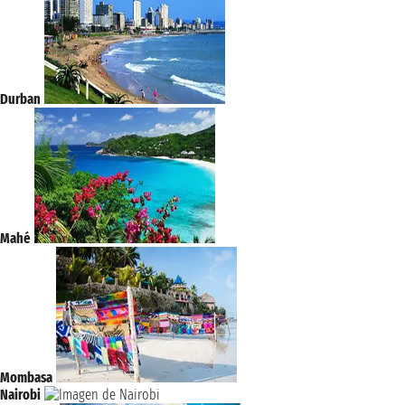
Durban
Mahé
Mombasa
Nairobi