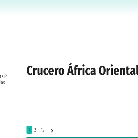
Crucero África Orienta
tal?
las
1
2
..12