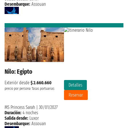
Desembarque:
Assouan
Nilo: Egipto
Exteriór desde
$ 2.660.660
Detalles
precio por persona
Tasas portuarias
Reservar
MS Princess Sarah
|
30/01/2027
Duración:
4 noches
Salida desde:
Luxor
Desembarque:
Assouan