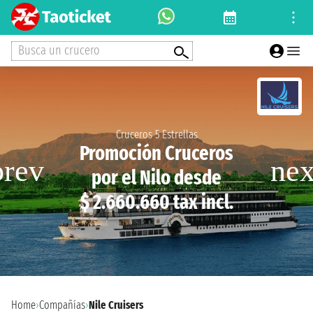
Busca un crucero
Cruceros 5 Estrellas
Promoción Cruceros
por el Nilo desde
$ 2.660.660 tax incl.
Home
›
Compañías
›
Nile Cruisers