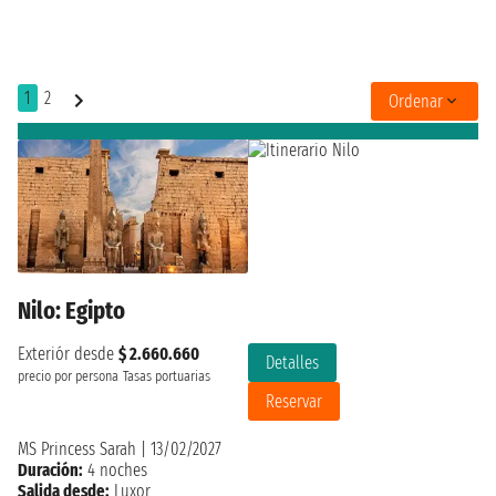
1
2
Ordenar
Nilo: Egipto
Exteriór desde
$ 2.660.660
Detalles
precio por persona
Tasas portuarias
Reservar
MS Princess Sarah
|
13/02/2027
Duración:
4 noches
Salida desde:
Luxor