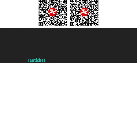
Taoticket S.r.l. Via Brigata Liguria, 3/21 16121 Genova ©2007/2026 -
Taoticket ® es una Marca Registrada
P.Iva 06206400720 - Capital Social € 100.000,00 i.v. - Registrado en la
Cámara de Comercio de Génova con REA 433093. - Aut. Prov. n° 6167/131601
- Seguro Unipol - polizza n. 206484182
A portal of the
Taoticket
group