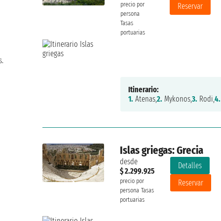
precio por
Reservar
persona
Tasas
portuarias
s.
Itinerario:
1.
Atenas,
2.
Mykonos,
3.
Rodi,
4.
Islas griegas: Grecia
desde
Detalles
$ 2.299.925
precio por
Reservar
persona
Tasas
portuarias