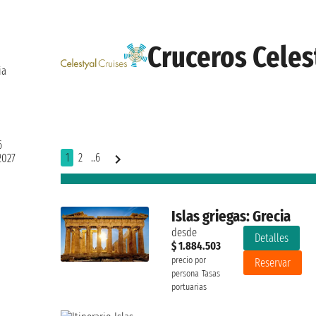
Cruceros Celes
ia
6
1
2
..6
2027
Islas griegas: Grecia
desde
Detalles
$ 1.884.503
precio por
Reservar
persona
Tasas
portuarias