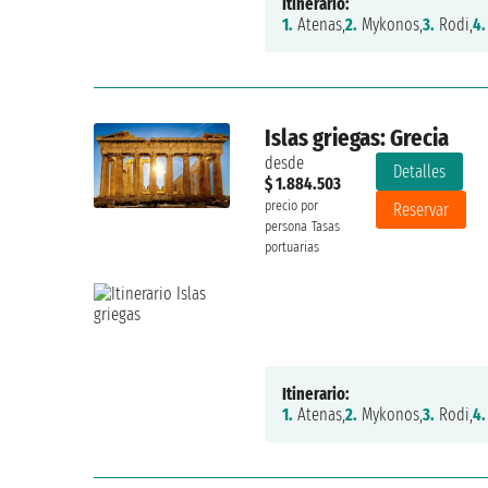
Itinerario:
1.
Atenas,
2.
Mykonos,
3.
Rodi,
4.
Islas griegas: Grecia
desde
Detalles
$ 1.884.503
precio por
Reservar
persona
Tasas
portuarias
Itinerario:
1.
Atenas,
2.
Mykonos,
3.
Rodi,
4.