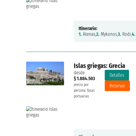
Itinerario:
1.
Atenas,
2.
Mykonos,
3.
Rodi,
4.
Islas griegas: Grecia
desde
Detalles
$ 1.884.503
precio por
Reservar
persona
Tasas
portuarias