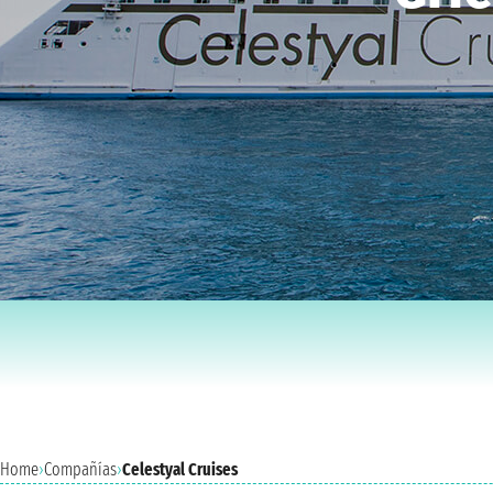
Home
›
Compañías
›
Celestyal Cruises