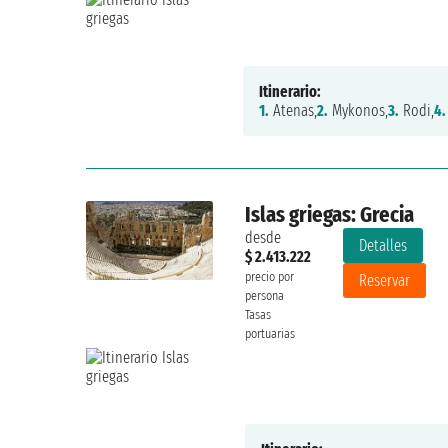
Itinerario:
1.
Atenas,
2.
Mykonos,
3.
Rodi,
4.
Islas griegas: Grecia
desde
Detalles
$ 2.413.222
precio por
Reservar
persona
Tasas
portuarias