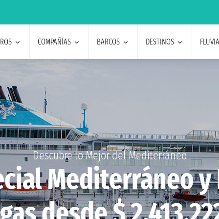
EROS
COMPAÑÍAS
BARCOS
DESTINOS
FLUVI
Descubre lo Mejor del Mediterráneo
cial Mediterráneo y 
gas desde $ 2.413.22