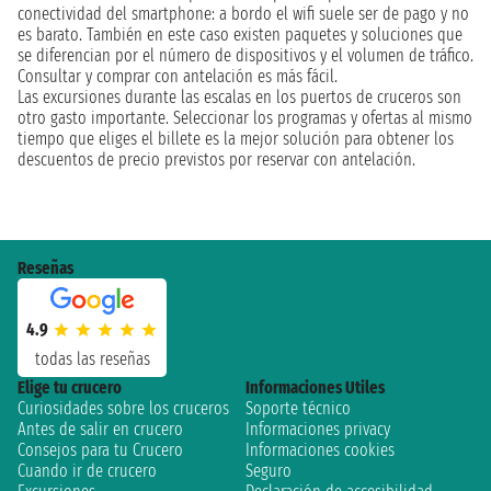
conectividad del smartphone: a bordo el wifi suele ser de pago y no
es barato. También en este caso existen paquetes y soluciones que
se diferencian por el número de dispositivos y el volumen de tráfico.
Consultar y comprar con antelación es más fácil.
Las excursiones durante las escalas en los puertos de cruceros son
otro gasto importante. Seleccionar los programas y ofertas al mismo
tiempo que eliges el billete es la mejor solución para obtener los
descuentos de precio previstos por reservar con antelación.
Reseñas
4.9
todas las reseñas
Elige tu crucero
Informaciones Utiles
Curiosidades sobre los cruceros
Soporte técnico
Antes de salir en crucero
Informaciones privacy
Consejos para tu Crucero
Informaciones cookies
Cuando ir de crucero
Seguro