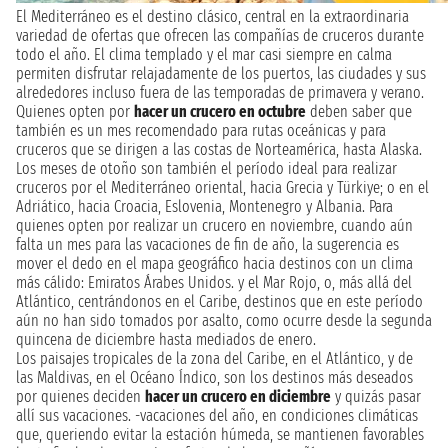
El Mediterráneo es el destino clásico, central en la extraordinaria
variedad de ofertas que ofrecen las compañías de cruceros durante
todo el año. El clima templado y el mar casi siempre en calma
permiten disfrutar relajadamente de los puertos, las ciudades y sus
alrededores incluso fuera de las temporadas de primavera y verano.
Quienes opten por
hacer un crucero en octubre
deben saber que
también es un mes recomendado para rutas oceánicas y para
cruceros que se dirigen a las costas de Norteamérica, hasta Alaska.
Los meses de otoño son también el período ideal para realizar
cruceros por el Mediterráneo oriental, hacia Grecia y Türkiye; o en el
Adriático, hacia Croacia, Eslovenia, Montenegro y Albania. Para
quienes opten por realizar un crucero en noviembre, cuando aún
falta un mes para las vacaciones de fin de año, la sugerencia es
mover el dedo en el mapa geográfico hacia destinos con un clima
más cálido: Emiratos Árabes Unidos. y el Mar Rojo, o, más allá del
Atlántico, centrándonos en el Caribe, destinos que en este período
aún no han sido tomados por asalto, como ocurre desde la segunda
quincena de diciembre hasta mediados de enero.
Los paisajes tropicales de la zona del Caribe, en el Atlántico, y de
las Maldivas, en el Océano Índico, son los destinos más deseados
por quienes deciden
hacer un crucero en diciembre
y quizás pasar
allí sus vacaciones. -vacaciones del año, en condiciones climáticas
que, queriendo evitar la estación húmeda, se mantienen favorables