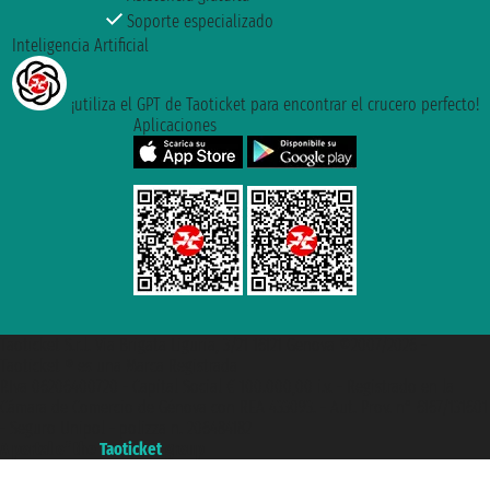
Soporte especializado
Inteligencia Artificial
¡utiliza el GPT de Taoticket para encontrar el crucero perfecto!
Aplicaciones
Taoticket S.r.l. Via Brigata Liguria, 3/21 16121 Genova ©2007/2026 -
Taoticket ® es una Marca Registrada
P.Iva 06206400720 - Capital Social € 100.000,00 i.v. - Registrado en la
Cámara de Comercio de Génova con REA 433093. - Aut. Prov. n° 6167/131601
- Seguro Unipol - polizza n. 206484182
A portal of the
Taoticket
group