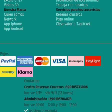
Excursiones
Declaración de accesibilidad
Videos 3D
Trabaja con nosotros
Nuestra Marca
Servicios para los cruceristas
Quien somos
Reseñas cruceros
Network
Pago online
App Iphone
Observatorio Taoticket
App Android
Pagos
Contactos
Centro Reservas Cruceros +390105733006
lun-vie 9/19 - sáb 9/13 (32 lineas)
Administración +390105704878
lun-vie 09:00 - 12:00 y 15:00 - 17:00
Asistencia gratuita