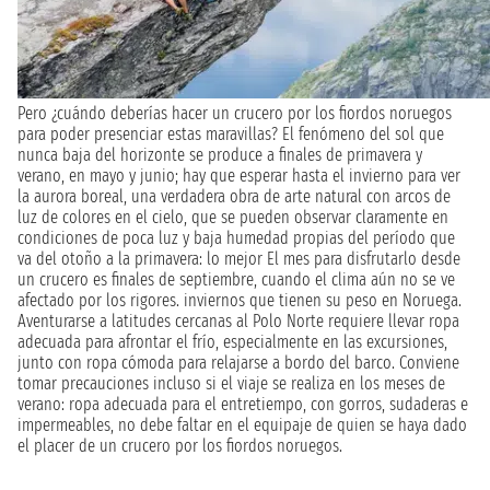
Pero ¿cuándo deberías hacer un crucero por los fiordos noruegos
para poder presenciar estas maravillas? El fenómeno del sol que
nunca baja del horizonte se produce a finales de primavera y
verano, en mayo y junio; hay que esperar hasta el invierno para ver
la aurora boreal, una verdadera obra de arte natural con arcos de
luz de colores en el cielo, que se pueden observar claramente en
condiciones de poca luz y baja humedad propias del período que
va del otoño a la primavera: lo mejor El mes para disfrutarlo desde
un crucero es finales de septiembre, cuando el clima aún no se ve
afectado por los rigores. inviernos que tienen su peso en Noruega.
Aventurarse a latitudes cercanas al Polo Norte requiere llevar ropa
adecuada para afrontar el frío, especialmente en las excursiones,
junto con ropa cómoda para relajarse a bordo del barco. Conviene
tomar precauciones incluso si el viaje se realiza en los meses de
verano: ropa adecuada para el entretiempo, con gorros, sudaderas e
impermeables, no debe faltar en el equipaje de quien se haya dado
el placer de un crucero por los fiordos noruegos.