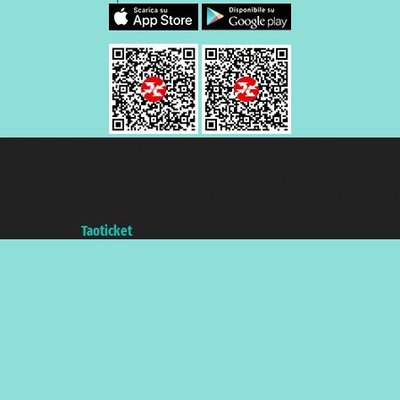
Taoticket S.r.l. Via Brigata Liguria, 3/21 16121 Genova ©2007/2026 -
Taoticket ® es una Marca Registrada
P.Iva 06206400720 - Capital Social € 100.000,00 i.v. - Registrado en la
Cámara de Comercio de Génova con REA 433093. - Aut. Prov. n° 6167/131601
- Seguro Unipol - polizza n. 206484182
A portal of the
Taoticket
group