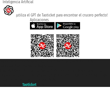
Inteligencia Artificial
¡utiliza el GPT de Taoticket para encontrar el crucero perfecto!
Aplicaciones
Taoticket S.r.l. Via Brigata Liguria, 3/21 16121 Genova ©2007/2026 -
Taoticket ® es una Marca Registrada
P.Iva 06206400720 - Capital Social € 100.000,00 i.v. - Registrado en la
Cámara de Comercio de Génova con REA 433093. - Aut. Prov. n° 6167/131601
- Seguro Unipol - polizza n. 206484182
A portal of the
Taoticket
group