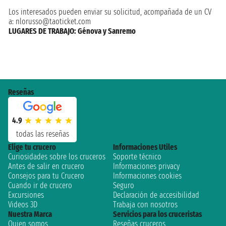
Los interesados ​​pueden enviar su solicitud, acompañada de un CV
a: nlorusso@taoticket.com
LUGARES DE TRABAJO: Génova y Sanremo
Reseñas
4.9
todas las reseñas
Elige tu crucero
Informaciones Utiles
Curiosidades sobre los cruceros
Soporte técnico
Antes de salir en crucero
Informaciones privacy
Consejos para tu Crucero
Informaciones cookies
Cuando ir de crucero
Seguro
Excursiones
Declaración de accesibilidad
Videos 3D
Trabaja con nosotros
Nuestra Marca
Servicios para los cruceristas
Quien somos
Reseñas cruceros