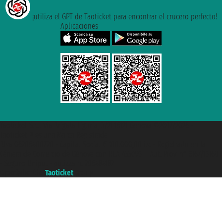
¡utiliza el GPT de Taoticket para encontrar el crucero perfecto!
Aplicaciones
Taoticket S.r.l. Via Brigata Liguria, 3/21 16121 Genova ©2007/2026 -
Taoticket ® es una Marca Registrada
P.Iva 06206400720 - Capital Social € 100.000,00 i.v. - Registrado en la
Cámara de Comercio de Génova con REA 433093. - Aut. Prov. n° 6167/131601
- Seguro Unipol - polizza n. 206484182
A portal of the
Taoticket
group