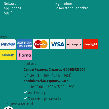
Network
Pago online
App Iphone
Observatorio Taoticket
App Android
Pagos
Contactos
Centro Reservas Cruceros +390105733006
lun-vie 9/19 - sáb 9/13 (32 lineas)
Administración +390105704878
lun-vie 09:00 - 12:00 y 15:00 - 17:00
Asistencia gratuita
Soporte especializado
Inteligencia Artificial