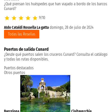
¿Qué piensan los huéspedes que han viajado a bordo de los barcos
Cunard?
9/10
Aldo Cataldi Rossella La gatta
domingo, 28 de julio de 2024
Al
Todas las Reseñas
Puertos de salida Cunard
¿Desde qué puertos salen los cruceros Cunard? Consulta el catálogo
y todas las rutas disponibles.
Puertos destacados
Otros puertos
Barcelona
Civitavecchia