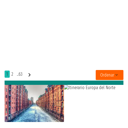
1
2
..63
Ordenar