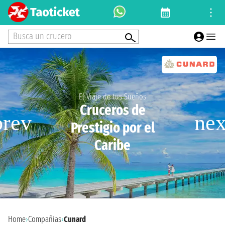
Busca un crucero
El Viaje de tus Sueños
Cruceros de
Prestigio por el
Caribe
Home
›
Compañías
›
Cunard