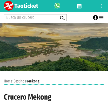
Busca un crucero
Home
›
Destinos
›
Mekong
Crucero Mekong