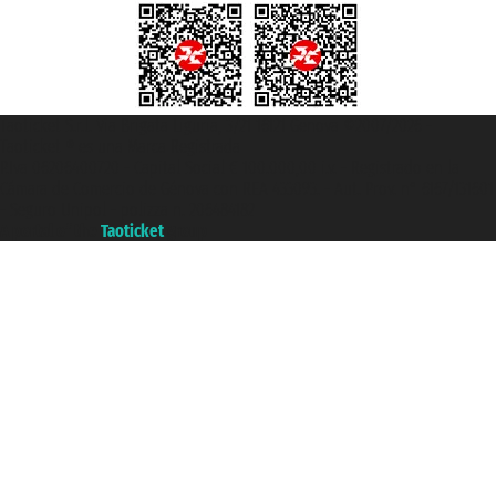
Taoticket S.r.l. Via Brigata Liguria, 3/21 16121 Genova ©2007/2026 -
Taoticket ® es una Marca Registrada
P.Iva 06206400720 - Capital Social € 100.000,00 i.v. - Registrado en la
Cámara de Comercio de Génova con REA 433093. - Aut. Prov. n° 6167/131601
- Seguro Unipol - polizza n. 206484182
A portal of the
Taoticket
group