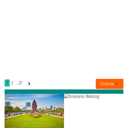
1
2
..37
Ordenar