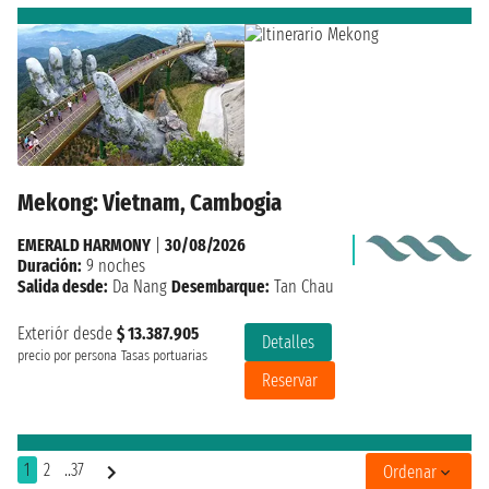
Mekong: Vietnam, Cambogia
EMERALD HARMONY
|
30/08/2026
Duración:
9 noches
Salida desde:
Da Nang
Desembarque:
Tan Chau
Exteriór desde
$ 13.387.905
Detalles
precio por persona
Tasas portuarias
Reservar
1
2
..37
Ordenar