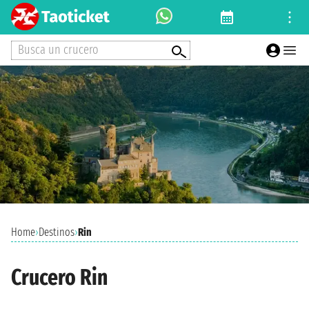
Busca un crucero
Home
›
Destinos
›
Rin
Crucero Rin