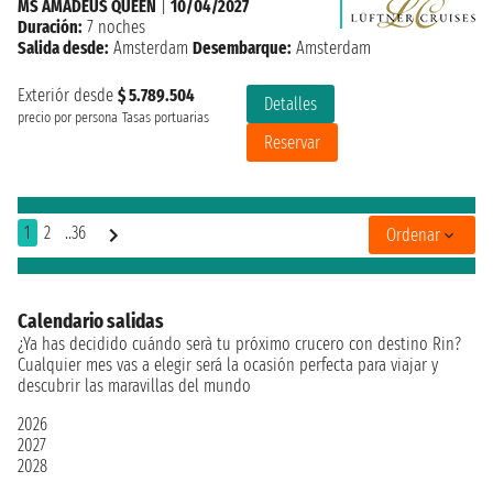
MS AMADEUS QUEEN
|
10/04/2027
Duración:
7 noches
Salida desde:
Amsterdam
Desembarque:
Amsterdam
Exteriór desde
$ 5.789.504
Detalles
precio por persona
Tasas portuarias
Reservar
1
2
..36
Ordenar
Calendario salidas
¿Ya has decidido cuándo serà tu próximo crucero con destino Rin?
Cualquier mes vas a elegir será la ocasión perfecta para viajar y
descubrir las maravillas del mundo
2026
2027
2028