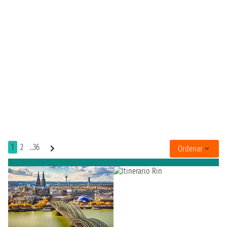
1
2
..36
Ordenar