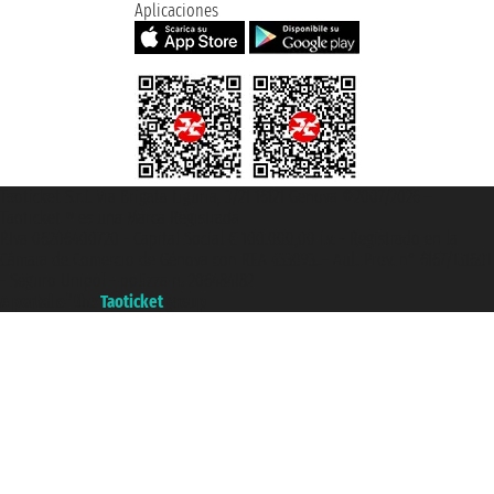
Aplicaciones
Taoticket S.r.l. Via Brigata Liguria, 3/21 16121 Genova ©2007/2026 -
Taoticket ® es una Marca Registrada
P.Iva 06206400720 - Capital Social € 100.000,00 i.v. - Registrado en la
Cámara de Comercio de Génova con REA 433093. - Aut. Prov. n° 6167/131601
- Seguro Unipol - polizza n. 206484182
A portal of the
Taoticket
group