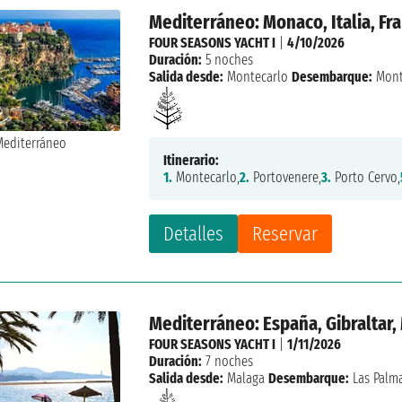
Mediterráneo: Monaco, Italia, Fr
FOUR SEASONS YACHT I
|
4/10/2026
Duración:
5 noches
Salida desde:
Montecarlo
Desembarque:
Mont
Itinerario:
1.
Montecarlo,
2.
Portovenere,
3.
Porto Cervo,
Detalles
Reservar
Mediterráneo: España, Gibraltar
FOUR SEASONS YACHT I
|
1/11/2026
Duración:
7 noches
Salida desde:
Malaga
Desembarque:
Las Palma