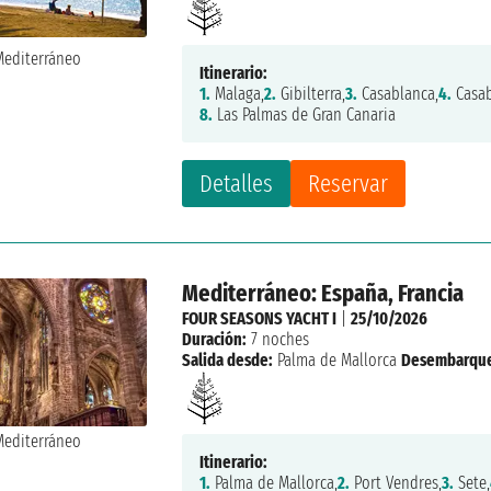
Itinerario:
1.
Malaga,
2.
Gibilterra,
3.
Casablanca,
4.
Casab
8.
Las Palmas de Gran Canaria
Detalles
Reservar
Mediterráneo: España, Francia
FOUR SEASONS YACHT I
|
25/10/2026
Duración:
7 noches
Salida desde:
Palma de Mallorca
Desembarqu
Itinerario:
1.
Palma de Mallorca,
2.
Port Vendres,
3.
Sete,