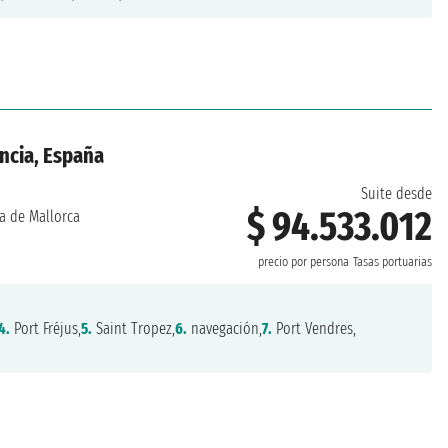
ancia, España
Suite desde
$ 94.533.012
a de Mallorca
precio por persona
Tasas portuarias
4.
Port Fréjus,
5.
Saint Tropez,
6.
navegación,
7.
Port Vendres,