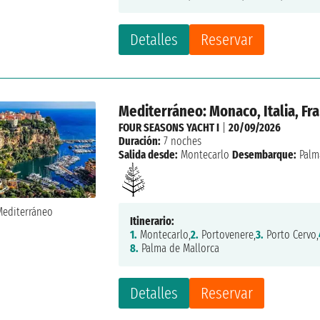
Detalles
Reservar
Mediterráneo: Monaco, Italia, Fr
FOUR SEASONS YACHT I
|
20/09/2026
Duración:
7 noches
Salida desde:
Montecarlo
Desembarque:
Palm
Itinerario:
1.
Montecarlo,
2.
Portovenere,
3.
Porto Cervo,
8.
Palma de Mallorca
Detalles
Reservar