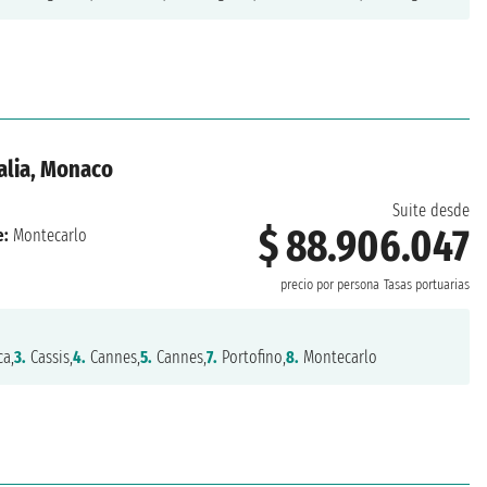
talia, Monaco
Suite desde
$ 88.906.047
e:
Montecarlo
precio por persona
Tasas portuarias
ca,
3.
Cassis,
4.
Cannes,
5.
Cannes,
7.
Portofino,
8.
Montecarlo