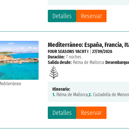
Detalles
Reservar
Mediterráneo: España, Francia, I
FOUR SEASONS YACHT I
|
27/09/2026
Duración:
7 noches
Salida desde:
Palma de Mallorca
Desembarqu
Itinerario:
1.
Palma de Mallorca,
2.
Ciutadella de Menor
Detalles
Reservar