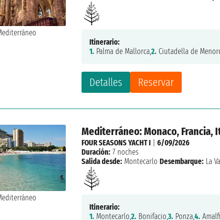
Itinerario:
1.
Palma de Mallorca,
2.
Ciutadella de Menor
Detalles
Reservar
Mediterráneo: Monaco, Francia, It
FOUR SEASONS YACHT I
|
6/09/2026
Duración:
7 noches
Salida desde:
Montecarlo
Desembarque:
La Va
Itinerario:
1.
Montecarlo,
2.
Bonifacio,
3.
Ponza,
4.
Amalfi