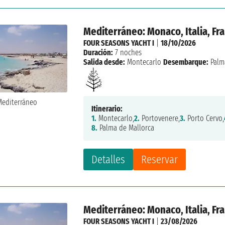
Mediterráneo: Monaco, Italia, Fr
FOUR SEASONS YACHT I
|
18/10/2026
Duración:
7 noches
Salida desde:
Montecarlo
Desembarque:
Palm
Itinerario:
1.
Montecarlo,
2.
Portovenere,
3.
Porto Cervo,
8.
Palma de Mallorca
Detalles
Reservar
Mediterráneo: Monaco, Italia, Fr
FOUR SEASONS YACHT I
|
23/08/2026