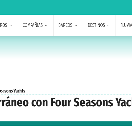
EROS
COMPAÑÍAS
BARCOS
DESTINOS
FLUVI
Seasons Yachts
rráneo con Four Seasons Yac