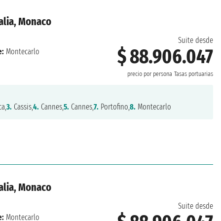
talia, Monaco
Suite desde
$ 88.906.047
e:
Montecarlo
precio por persona
Tasas portuarias
ca,
3.
Cassis,
4.
Cannes,
5.
Cannes,
7.
Portofino,
8.
Montecarlo
talia, Monaco
Suite desde
e:
Montecarlo