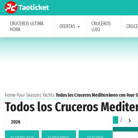
CRUCEROS ULTIMA
CRUCEROS
OFERTAS
CRUC
HORA
LUJO
home
›
Four Seasons Yachts
›
Todos los Cruceros Mediterráneo con Four 
Todos los Cruceros Medite
1
2
2026