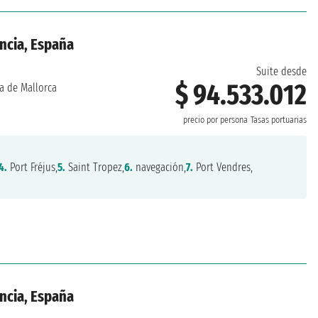
ancia, España
Suite desde
$ 94.533.012
a de Mallorca
precio por persona
Tasas portuarias
4.
Port Fréjus,
5.
Saint Tropez,
6.
navegación,
7.
Port Vendres,
ancia, España