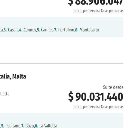
$ 88.906.047
precio por persona
Tasas portuarias
ca,
3.
Cassis,
4.
Cannes,
5.
Cannes,
7.
Portofino,
8.
Montecarlo
alia, Malta
Suite desde
$ 90.031.440
lletta
precio por persona
Tasas portuarias
,
5.
Positano,
7.
Gozo,
8.
La Valletta