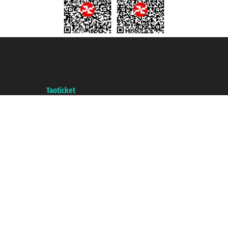
Taoticket S.r.l. Via Brigata Liguria, 3/21 16121 Genova ©2007/2026 -
Taoticket ® es una Marca Registrada
P.Iva 06206400720 - Capital Social € 100.000,00 i.v. - Registrado en la
Cámara de Comercio de Génova con REA 433093. - Aut. Prov. n° 6167/131601
- Seguro Unipol - polizza n. 206484182
A portal of the
Taoticket
group