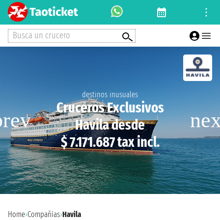
Busca un crucero
destinos inusuales
Cruceros Exclusivos
Havila desde
$ 7.171.687 tax incl.
Home
›
Compañías
›
Havila