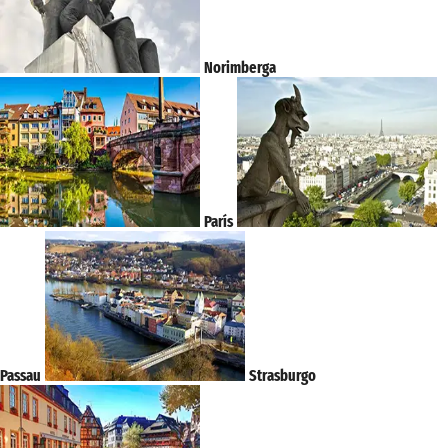
Norimberga
París
Passau
Strasburgo