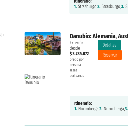
Itinerario:
1.
Strasburgo,
2.
Strasburgo,
3.
Sp
ogo
Danubio: Alemania, Aust
Exteriór
Detalles
desde
$ 3.785.072
Reservar
precio por
persona
Tasas
portuarias
Itinerario:
1.
Norimberga,
2.
Norimberga,
3