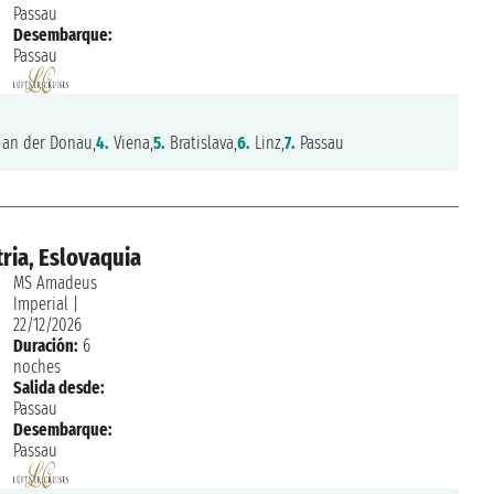
Passau
Desembarque:
Passau
an der Donau,
4.
Viena,
5.
Bratislava,
6.
Linz,
7.
Passau
ria, Eslovaquia
MS Amadeus
Imperial
|
22/12/2026
Duración:
6
noches
Salida desde:
Passau
Desembarque:
Passau