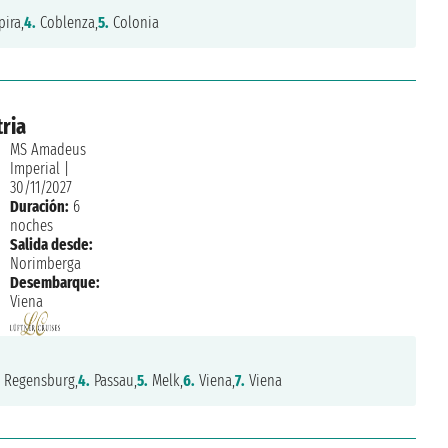
ira,
4.
Coblenza,
5.
Colonia
ria
MS Amadeus
Imperial
|
30/11/2027
Duración:
6
noches
Salida desde:
Norimberga
Desembarque:
Viena
.
Regensburg,
4.
Passau,
5.
Melk,
6.
Viena,
7.
Viena