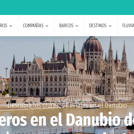
EROS
COMPAÑÍAS
BARCOS
DESTINOS
FLUVI
Descubre los cruceros fluviales en el Danubio
eros en el Danubio 