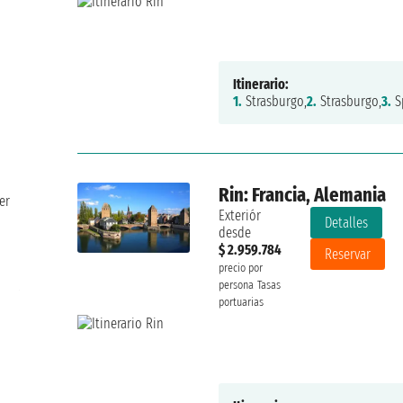
Itinerario:
1.
Strasburgo,
2.
Strasburgo,
3.
Sp
Rin: Francia, Alemania
er
Exteriór
Detalles
desde
$ 2.959.784
6/10
Reservar
precio por
Aly
lunes, 24 de diciembre de 2018
persona
Tasas
portuarias