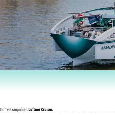
Home
›
Compañías
›
Luftner Cruises