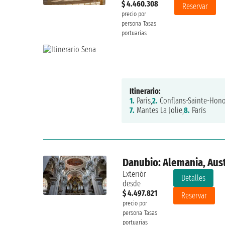
$ 4.460.308
Reservar
precio por
persona
Tasas
portuarias
Itinerario:
1.
París,
2.
Conflans-Sainte-Hono
7.
Mantes La Jolie,
8.
París
Danubio: Alemania, Aust
Exteriór
Detalles
desde
$ 4.497.821
Reservar
precio por
persona
Tasas
portuarias