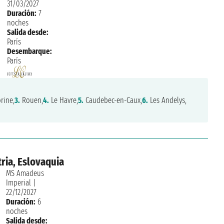
31/03/2027
Duración:
7
noches
Salida desde:
París
Desembarque:
París
rine,
3.
Rouen,
4.
Le Havre,
5.
Caudebec-en-Caux,
6.
Les Andelys,
ria, Eslovaquia
MS Amadeus
Imperial
|
22/12/2027
Duración:
6
noches
Salida desde: