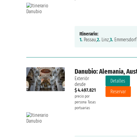
Itinerario:
1.
Passau,
2.
Linz,
3.
Emmersdorf 
Danubio: Alemania, Aust
Exteriór
Detalles
desde
$ 4.497.821
Reservar
precio por
persona
Tasas
portuarias