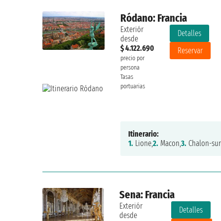
Ródano: Francia
Exteriór
Detalles
desde
$ 4.122.690
Reservar
precio por
persona
Tasas
portuarias
Itinerario:
1.
Lione,
2.
Macon,
3.
Chalon-sur
Sena: Francia
Exteriór
Detalles
desde