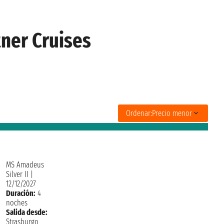
tner Cruises
Ordenar:
Precio menor
MS Amadeus
Silver II
|
12/12/2027
Duración:
4
noches
Salida desde:
Strasburgo