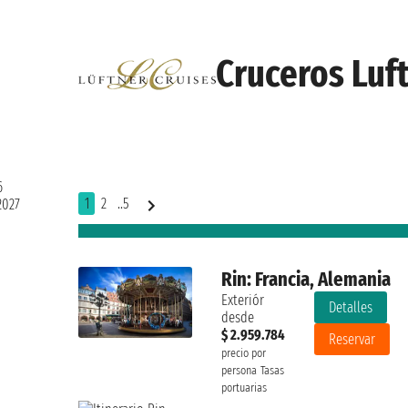
Cruceros Luf
6
1
2
..5
2027
Rin: Francia, Alemania
Exteriór
Detalles
desde
$ 2.959.784
Reservar
precio por
persona
Tasas
portuarias