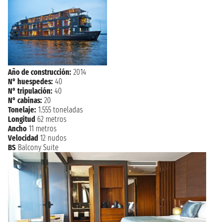
PHNOM PENH
n.d.
Año de construcción:
2014
N° huespedes:
40
N° tripulación:
40
N° cabinas:
20
Tonelaje:
1.555 toneladas
Longitud
62 metros
Ancho
11 metros
Velocidad
12 nudos
BS
Balcony Suite