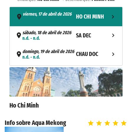
viernes, 17 de abril de 2026
HO CHI MINH
- n.d.
sábado, 18 de abril de 2026
SA DEC
n.d. - n.d.
domingo, 19 de abril de 2026
CHAU DOC
n.d. - n.d.
martes, 21 de abril de 2026
PHNOM PENH
n.d. - n.d.
KAMPONG
miércoles, 22 de abril de 2026
n.d. - n.d.
CHHNANG
Ho Chi Minh
KAMPONG
jueves, 23 de abril de 2026
n.d. - n.d.
TRALACH
Info sobre Aqua Mekong
viernes, 24 de abril de 2026