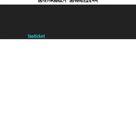
Taoticket S.r.l. Via Brigata Liguria, 3/21 16121 Genova ©2007/2026 -
Taoticket ® es una Marca Registrada
P.Iva 06206400720 - Capital Social € 100.000,00 i.v. - Registrado en la
Cámara de Comercio de Génova con REA 433093. - Aut. Prov. n° 6167/131601
- Seguro Unipol - polizza n. 206484182
A portal of the
Taoticket
group