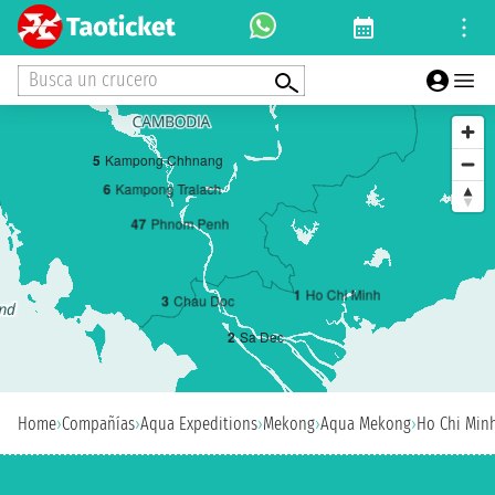
Busca un crucero
5
Kampong Chhnang
6
Kampong Tralach
4
7
Phnom Penh
1
Ho Chi Minh
3
Chau Doc
2
Sa Dec
Home
›
Compañías
›
Aqua Expeditions
›
Mekong
›
Aqua Mekong
›
Ho Chi Min