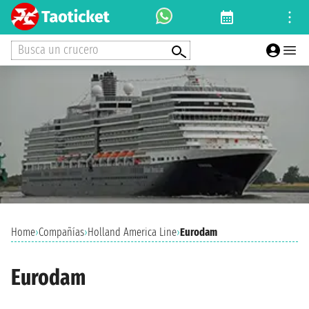
Busca un crucero
Home
›
Compañías
›
Holland America Line
›
Eurodam
Eurodam