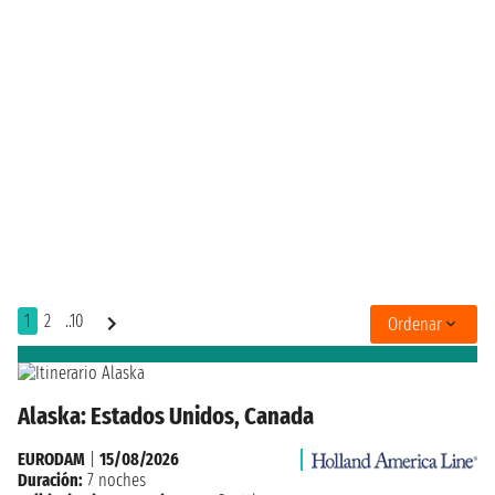
1
2
..10
Ordenar
Alaska: Estados Unidos, Canada
EURODAM
|
15/08/2026
Duración:
7 noches