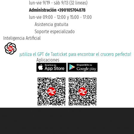
lun-vie 9/19 - sáb 9/13 (32 lineas)
Administración +390105704878
lun-vie 09:00 - 12:00 y 15:00 - 17:00
Asistencia gratuita
Soporte especializado
Inteligencia Artificial
¡utiliza el GPT de Taoticket para encontrar el crucero perfecto!
Aplicaciones
Taoticket S.r.l. Via Brigata Liguria, 3/21 16121 Genova ©2007/2026 -
Taoticket ® es una Marca Registrada
P.Iva 06206400720 - Capital Social € 100.000,00 i.v. - Registrado en la
Cámara de Comercio de Génova con REA 433093. - Aut. Prov. n° 6167/131601
- Seguro Unipol - polizza n. 206484182