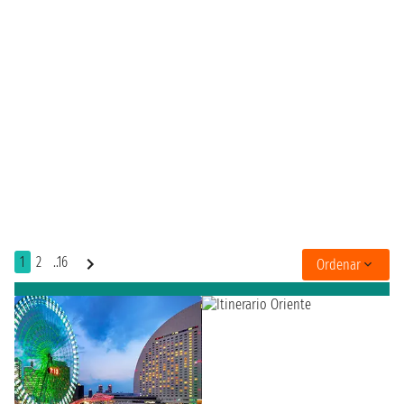
1
2
..16
Ordenar