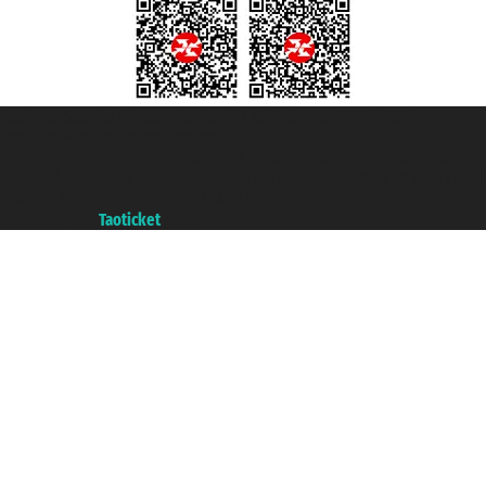
Taoticket S.r.l. Via Brigata Liguria, 3/21 16121 Genova ©2007/2026 -
Taoticket ® es una Marca Registrada
P.Iva 06206400720 - Capital Social € 100.000,00 i.v. - Registrado en la
Cámara de Comercio de Génova con REA 433093. - Aut. Prov. n° 6167/131601
- Seguro Unipol - polizza n. 206484182
A portal of the
Taoticket
group