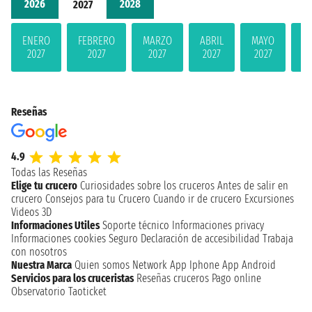
2026
2028
2027
ENERO
FEBRERO
MARZO
ABRIL
MAYO
JU
2027
2027
2027
2027
2027
2
Reseñas
4.9
Todas las Reseñas
Elige tu crucero
Curiosidades sobre los cruceros
Antes de salir en
crucero
Consejos para tu Crucero
Cuando ir de crucero
Excursiones
Videos 3D
Informaciones Utiles
Soporte técnico
Informaciones privacy
Informaciones cookies
Seguro
Declaración de accesibilidad
Trabaja
con nosotros
Nuestra Marca
Quien somos
Network
App Iphone
App Android
Servicios para los cruceristas
Reseñas cruceros
Pago online
Observatorio Taoticket