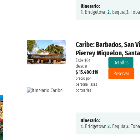
Itinerario:
1.
Bridgetown,
2.
Bequia,
3.
Toba
Caribe: Barbados, San V
Pierrey Miquelon, Santa
Exteriór
Detalles
desde
$ 15.480.119
Reservar
precio por
persona
Tasas
portuarias
Itinerario:
1.
Bridgetown,
2.
Bequia,
3.
Toba