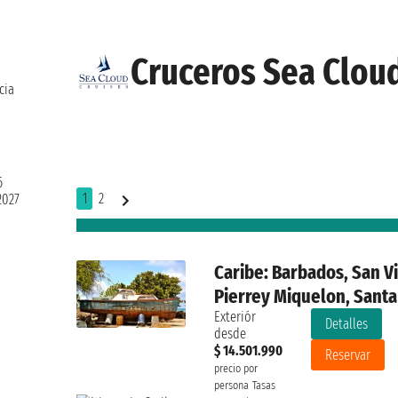
Cruceros Sea Cloud
cia
6
1
2
2027
Caribe: Barbados, San Vi
Pierrey Miquelon, Santa
Exteriór
Detalles
desde
$ 14.501.990
Reservar
precio por
persona
Tasas