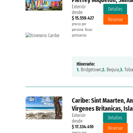
Exteriór
Detalles
desde
$ 15.559.427
Reservar
precio por
persona
Tasas
portuarias
Itinerario:
1.
Bridgetown,
2.
Bequia,
3.
Toba
Caribe: Sint Maarten, An
Virgenes Britanicas, Isl
Exteriór
Detalles
desde
$ 17.334.410
Reservar
precio por