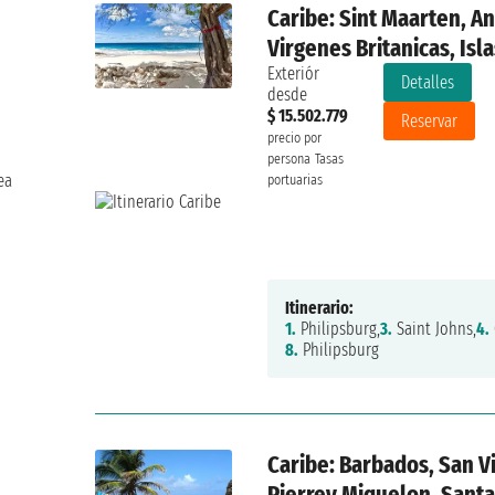
Caribe: Sint Maarten, An
Virgenes Britanicas, Isl
Exteriór
Detalles
desde
$ 15.502.779
Reservar
precio por
persona
Tasas
ea
portuarias
Itinerario:
1.
Philipsburg,
3.
Saint Johns,
4.
8.
Philipsburg
Caribe: Barbados, San V
Pierrey Miquelon, Santa