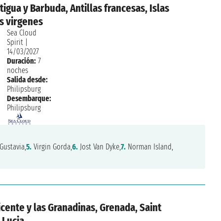
tigua y Barbuda, Antillas francesas, Islas
as virgenes
Sea Cloud
Spirit
|
14/03/2027
Duración:
7
noches
Salida desde:
Philipsburg
Desembarque:
Philipsburg
Gustavia,
5.
Virgin Gorda,
6.
Jost Van Dyke,
7.
Norman Island,
icente y las Granadinas, Grenada, Saint
 Lucia