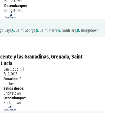
Bridgetown
Desembarque:
Bridgetown
o Cays,
4.
Saint George,
5.
Saint Pierre,
6.
Soufriere,
8.
Bridgetown
icente y las Granadinas, Grenada, Saint
 Lucia
Sea Cloud II
|
7/12/2027
Duración:
7
noches
Salida desde:
Bridgetown
Desembarque:
Bridgetown