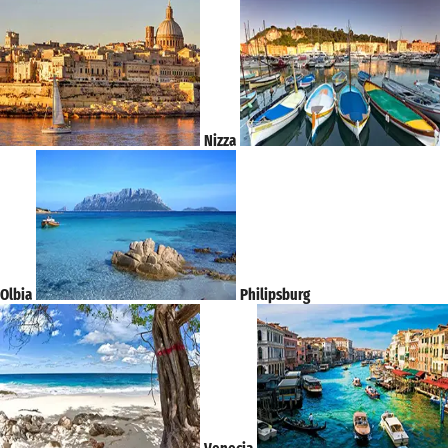
Nizza
Olbia
Philipsburg