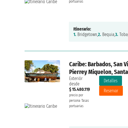
portuarias
Itinerario:
1.
Bridgetown,
2.
Bequia,
3.
Tobag
Caribe: Barbados, San V
Pierrey Miquelon, Santa
Exteriór
Detalles
desde
$ 15.480.119
Reservar
precio por
persona
Tasas
portuarias