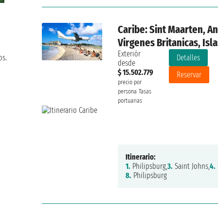
Caribe: Sint Maarten, An
Virgenes Britanicas, Isl
Exteriór
Detalles
os.
desde
$ 15.502.779
Reservar
precio por
persona
Tasas
portuarias
Itinerario:
1.
Philipsburg,
3.
Saint Johns,
4.
8.
Philipsburg