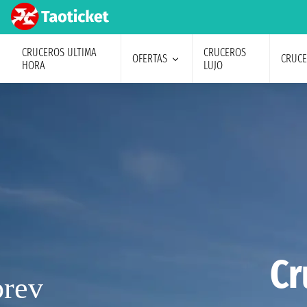
CRUCEROS ULTIMA
CRUCEROS
OFERTAS
CRUC
HORA
LUJO
Cr