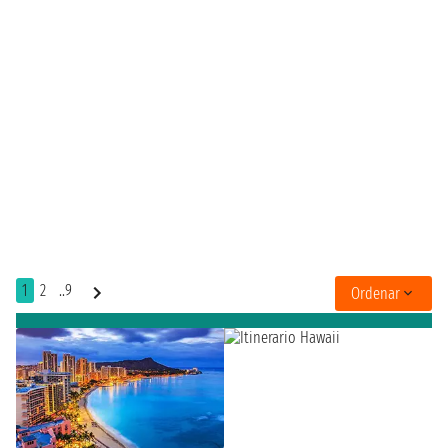
1
2
..9
Ordenar