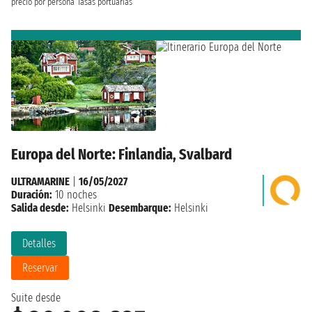
precio por persona
Tasas portuarias
Europa del Norte: Finlandia, Svalbard
ULTRAMARINE
|
16/05/2027
Duración:
10 noches
Salida desde:
Helsinki
Desembarque:
Helsinki
Detalles
Reservar
Suite desde