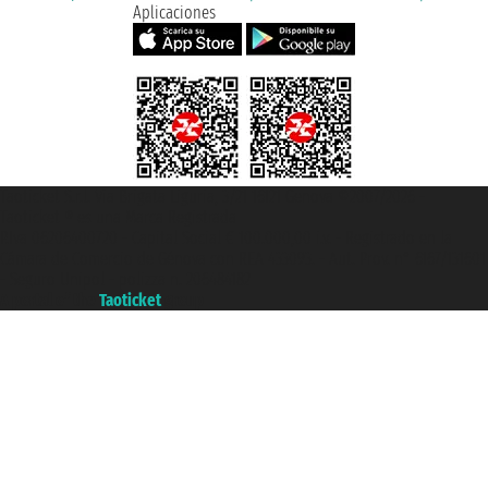
Aplicaciones
Taoticket S.r.l. Via Brigata Liguria, 3/21 16121 Genova ©2007/2026 -
Taoticket ® es una Marca Registrada
P.Iva 06206400720 - Capital Social € 100.000,00 i.v. - Registrado en la
Cámara de Comercio de Génova con REA 433093. - Aut. Prov. n° 6167/131601
- Seguro Unipol - polizza n. 206484182
A portal of the
Taoticket
group