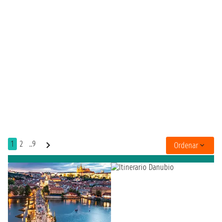
1
2
..9
Ordenar