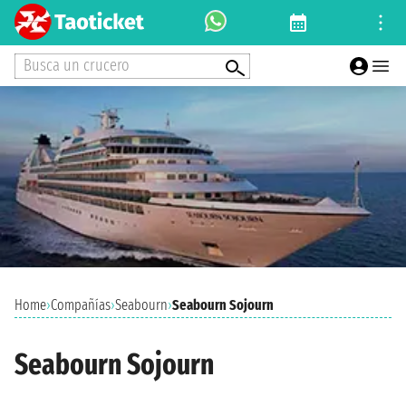
Busca un crucero
Home
›
Compañías
›
Seabourn
›
Seabourn Sojourn
Seabourn Sojourn