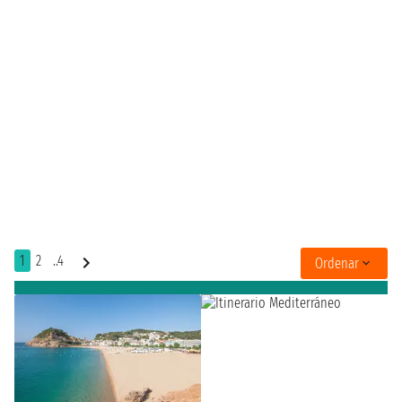
1
2
..4
Ordenar