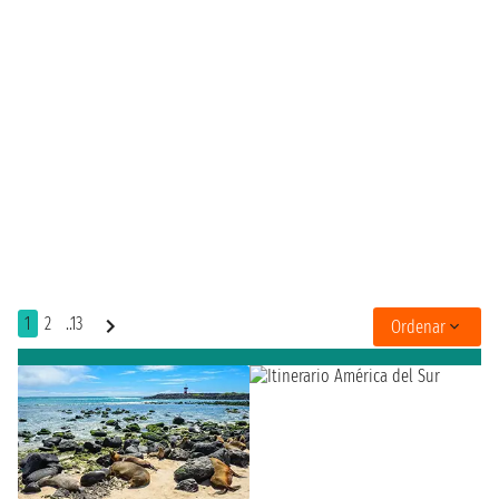
1
2
..13
Ordenar