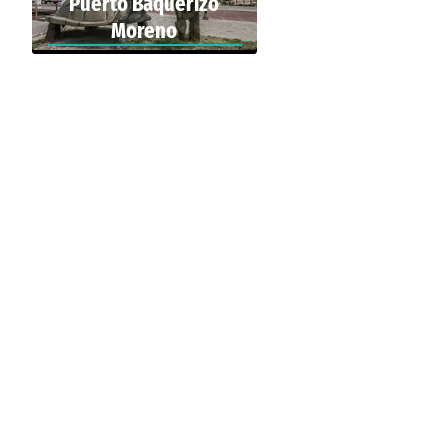
Puerto Baquerizo
Moreno