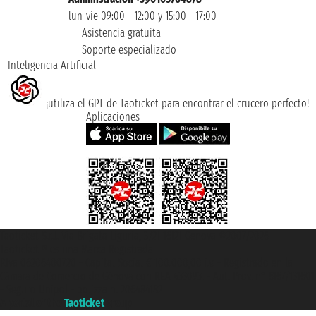
lun-vie 09:00 - 12:00 y 15:00 - 17:00
Asistencia gratuita
Soporte especializado
Inteligencia Artificial
¡utiliza el GPT de Taoticket para encontrar el crucero perfecto!
Aplicaciones
Taoticket S.r.l. Via Brigata Liguria, 3/21 16121 Genova ©2007/2026 -
Taoticket ® es una Marca Registrada
P.Iva 06206400720 - Capital Social € 100.000,00 i.v. - Registrado en la
Cámara de Comercio de Génova con REA 433093. - Aut. Prov. n° 6167/131601
- Seguro Unipol - polizza n. 206484182
A portal of the
Taoticket
group