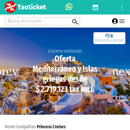
Busca un crucero
Cruceros exclusivos
Oferta
Mediterraneo y Islas
griegas desde
$ 2.719.123 tax incl.
Home
›
Compañías
›
Princess Cruises