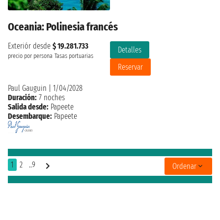
Oceania: Polinesia francés
Exteriór desde
$ 19.281.733
Detalles
precio por persona
Tasas portuarias
Reservar
Paul Gauguin
|
1/04/2028
Duración:
7 noches
Salida desde:
Papeete
Desembarque:
Papeete
1
2
..9
Ordenar