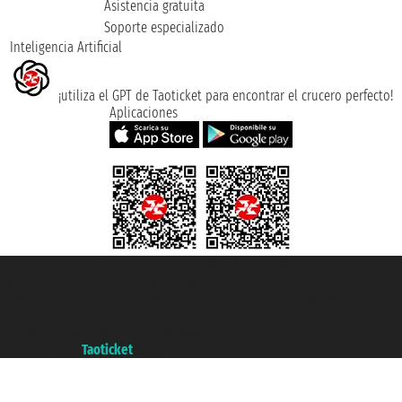
Asistencia gratuita
Soporte especializado
Inteligencia Artificial
¡utiliza el GPT de Taoticket para encontrar el crucero perfecto!
Aplicaciones
Taoticket S.r.l. Via Brigata Liguria, 3/21 16121 Genova ©2007/2026 -
Taoticket ® es una Marca Registrada
P.Iva 06206400720 - Capital Social € 100.000,00 i.v. - Registrado en la
Cámara de Comercio de Génova con REA 433093. - Aut. Prov. n° 6167/131601
- Seguro Unipol - polizza n. 206484182
A portal of the
Taoticket
group