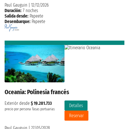
Paul Gauguin
|
12/12/2026
Duración:
7 noches
Salida desde:
Papeete
Desembarque:
Papeete
Oceania: Polinesia francés
Exteriór desde
$ 19.281.733
Detalles
precio por persona
Tasas portuarias
Reservar
Paul Gauguin
|
27/05/2028