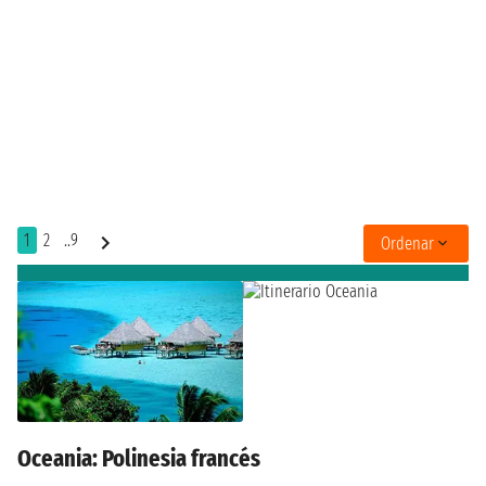
1
2
..9
Ordenar
Oceania: Polinesia francés