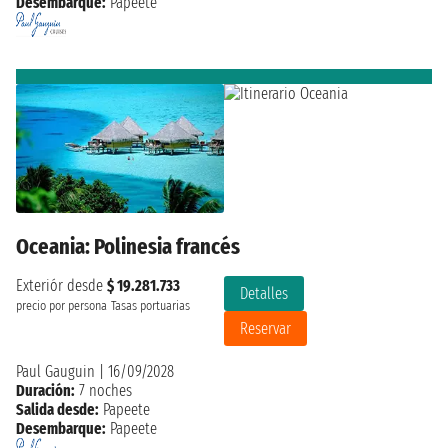
Desembarque:
Papeete
Oceania: Polinesia francés
Exteriór desde
$ 19.281.733
Detalles
precio por persona
Tasas portuarias
Reservar
Paul Gauguin
|
16/09/2028
Duración:
7 noches
Salida desde:
Papeete
Desembarque:
Papeete