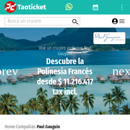
Busca un crucero
Vive un crucero exclusivo Paul
Gauguin
Descubre la
Polinesia Francés
desde $ 11.216.417
tax incl.
Home
›
Compañías
›
Paul Gauguin