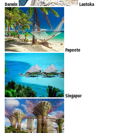
Darwin
Lautoka
Papeete
Singapur