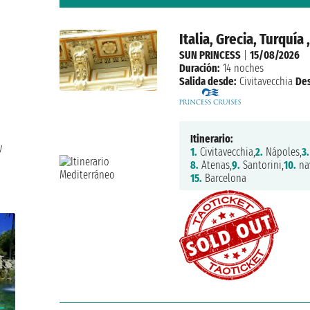
Italia, Grecia, Turquí
SUN PRINCESS
|
15/08/2026
Duración:
14 noches
Salida desde:
Civitavecchia
De
Itinerario:
y
1.
Civitavecchia,
2.
Nápoles,
3.
8.
Atenas,
9.
Santorini,
10.
na
15.
Barcelona