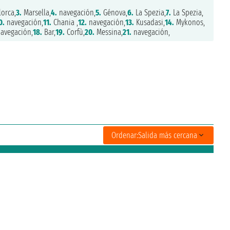
orca,
3.
Marsella,
4.
navegación,
5.
Génova,
6.
La Spezia,
7.
La Spezia,
0.
navegación,
11.
Chania ,
12.
navegación,
13.
Kusadasi,
14.
Mykonos,
avegación,
18.
Bar,
19.
Corfù,
20.
Messina,
21.
navegación,
Ordenar:
Salida más cercana