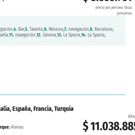
precio por persona
Tasas
portuarias
gación,
4.
Bar,
5.
Taranto,
6.
Messina,
7.
navegación,
8.
Barcelona,
ella,
11.
navegación,
12.
Génova,
13.
La Spezia,
14.
La Spezia,
alia, España, Francia, Turquía
des
$ 11.038.88
rque:
Atenas