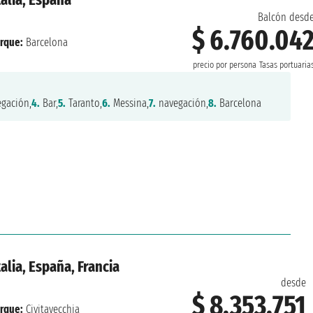
Balcón desd
$ 6.760.04
rque:
Barcelona
precio por persona
Tasas portuaria
gación,
4.
Bar,
5.
Taranto,
6.
Messina,
7.
navegación,
8.
Barcelona
alia, España, Francia
desde
$ 8.353.751
rque:
Civitavecchia