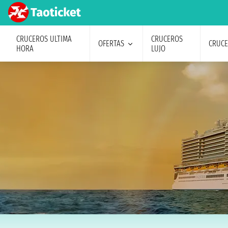
CRUCEROS ULTIMA
CRUCEROS
OFERTAS
CRUC
HORA
LUJO