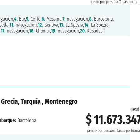
precio por persona
Tasas portuar
gación,
4.
Bar,
5.
Corfù,
6.
Messina,
7.
navegación,
8.
Barcelona,
ella,
11.
navegación,
12.
Génova,
13.
La Spezia,
14.
La Spezia,
,
17.
navegación,
18.
Chania ,
19.
navegación,
20.
Kusadasi,
a, Grecia, Turquía , Montenegro
desd
$ 11.673.34
barque:
Barcelona
precio por persona
Tasas portuari