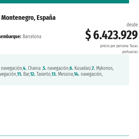
a , Montenegro, España
desde
$ 6.423.929
sembarque:
Barcelona
precio por persona
Tasas
portuarias
navegación,
4.
Chania ,
5.
navegación,
6.
Kusadasi,
7.
Mykonos,
vegación,
11.
Bar,
12.
Taranto,
13.
Messina,
14.
navegación,