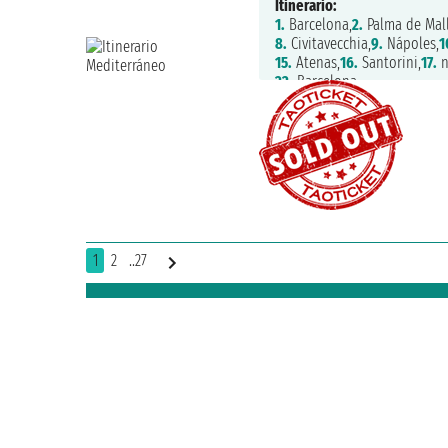
Itinerario:
1.
Barcelona,
2.
Palma de Mall
8.
Civitavecchia,
9.
Nápoles,
1
15.
Atenas,
16.
Santorini,
17.
n
22.
Barcelona
1
2
..27