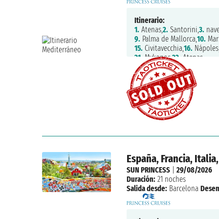
Itinerario:
1.
Atenas,
2.
Santorini,
3.
nave
9.
Palma de Mallorca,
10.
Mars
15.
Civitavecchia,
16.
Nápoles
21.
Mykonos,
22.
Atenas
España, Francia, Itali
SUN PRINCESS
|
29/08/2026
Duración:
21 noches
Salida desde:
Barcelona
Desem