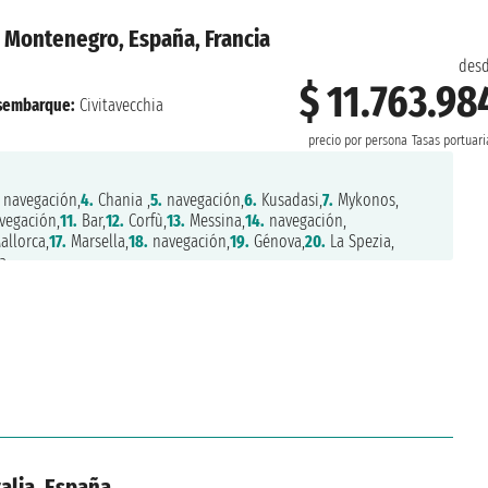
a , Montenegro, España, Francia
des
$ 11.763.98
sembarque:
Civitavecchia
precio por persona
Tasas portuari
navegación,
4.
Chania ,
5.
navegación,
6.
Kusadasi,
7.
Mykonos,
vegación,
11.
Bar,
12.
Corfù,
13.
Messina,
14.
navegación,
allorca,
17.
Marsella,
18.
navegación,
19.
Génova,
20.
La Spezia,
a
alia, España