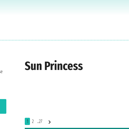
Sun Princess
se
1
2
..27