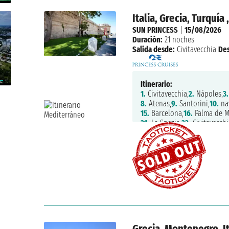
Italia, Grecia, Turquí
SUN PRINCESS
|
15/08/2026
Duración:
21 noches
Salida desde:
Civitavecchia
De
Itinerario:
1.
Civitavecchia,
2.
Nápoles,
3.
8.
Atenas,
9.
Santorini,
10.
na
15.
Barcelona,
16.
Palma de M
21.
La Spezia,
22.
Civitavecchi
Grecia, Montenegro, It