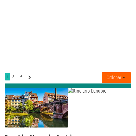
1
2
..9
Ordenar