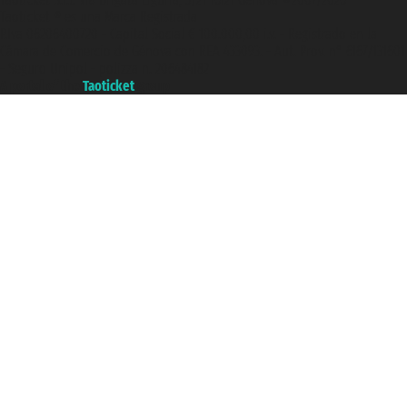
Taoticket ® es una Marca Registrada
P.Iva 06206400720 - Capital Social € 100.000,00 i.v. - Registrado en la
Cámara de Comercio de Génova con REA 433093. - Aut. Prov. n° 6167/131601
- Seguro Unipol - polizza n. 206484182
A portal of the
Taoticket
group