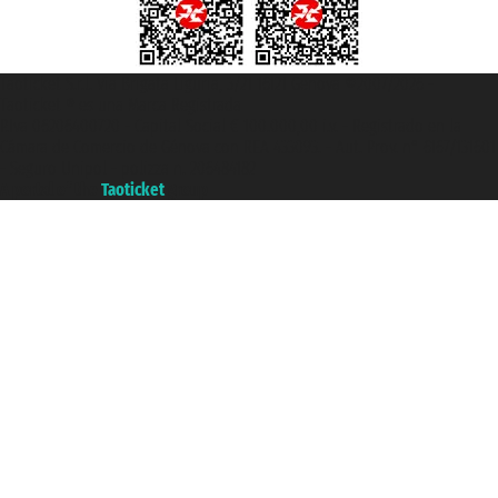
Taoticket S.r.l. Via Brigata Liguria, 3/21 16121 Genova ©2007/2026 -
Taoticket ® es una Marca Registrada
P.Iva 06206400720 - Capital Social € 100.000,00 i.v. - Registrado en la
Cámara de Comercio de Génova con REA 433093. - Aut. Prov. n° 6167/131601
- Seguro Unipol - polizza n. 206484182
A portal of the
Taoticket
group