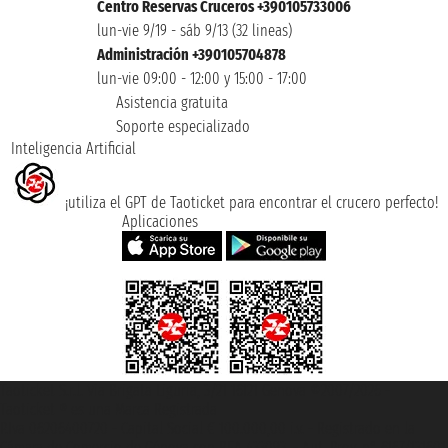
Centro Reservas Cruceros +390105733006
lun-vie 9/19 - sáb 9/13 (32 lineas)
Administración +390105704878
lun-vie 09:00 - 12:00 y 15:00 - 17:00
Asistencia gratuita
Soporte especializado
Inteligencia Artificial
¡utiliza el GPT de Taoticket para encontrar el crucero perfecto!
Aplicaciones
Taoticket S.r.l. Via Brigata Liguria, 3/21 16121 Genova ©2007/2026 -
Taoticket ® es una Marca Registrada
P.Iva 06206400720 - Capital Social € 100.000,00 i.v. - Registrado en la
Cámara de Comercio de Génova con REA 433093. - Aut. Prov. n° 6167/131601