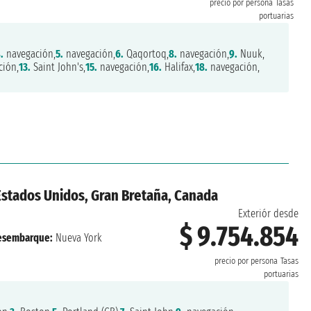
precio por persona
Tasas
portuarias
.
navegación,
5.
navegación,
6.
Qaqortoq,
8.
navegación,
9.
Nuuk,
ión,
13.
Saint John's,
15.
navegación,
16.
Halifax,
18.
navegación,
Estados Unidos, Gran Bretaña, Canada
Exteriór desde
$ 9.754.854
esembarque:
Nueva York
precio por persona
Tasas
portuarias