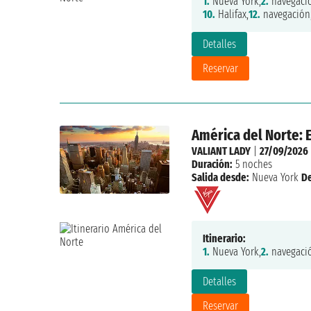
1.
Nueva York,
2.
navegaci
10.
Halifax,
12.
navegación
Detalles
Reservar
América del Norte:
VALIANT LADY
|
27/09/2026
Duración:
5 noches
Salida desde:
Nueva York
D
Itinerario:
1.
Nueva York,
2.
navegaci
Detalles
Reservar