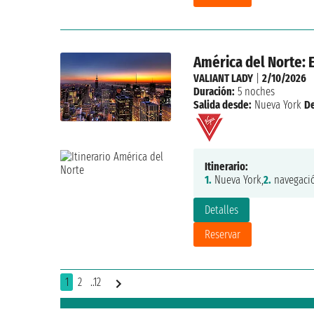
América del Norte:
VALIANT LADY
|
2/10/2026
Duración:
5 noches
Salida desde:
Nueva York
D
Itinerario:
1.
Nueva York,
2.
navegaci
Detalles
Reservar
1
2
..12