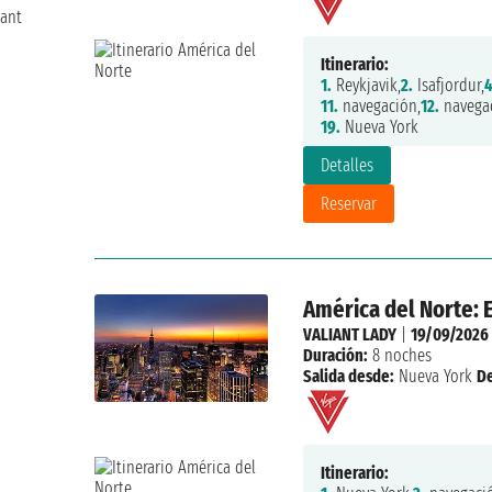
iant
Itinerario:
1.
Reykjavik,
2.
Isafjordur,
4
11.
navegación,
12.
navegac
19.
Nueva York
Detalles
Reservar
América del Norte: 
VALIANT LADY
|
19/09/2026
Duración:
8 noches
Salida desde:
Nueva York
D
Itinerario: