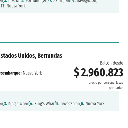
ón,
3.
Boston,
5.
Portland (GB),
7.
Saint John,
9.
navegación,
,
13.
Nueva York
 Estados Unidos, Bermudas
Balcón desde
$ 2.960.823
esembarque:
Nueva York
precio por persona
Tasas
portuarias
ón,
3.
King's Wharf,
4.
King's Wharf,
5.
navegación,
6.
Nueva York