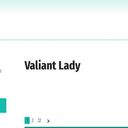
Valiant Lady
e
1
2
..12