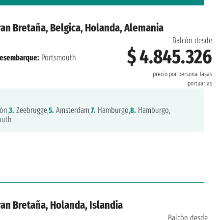
ran Bretaña, Belgica, Holanda, Alemania
Balcón desde
$ 4.845.326
esembarque:
Portsmouth
precio por persona
Tasas
portuarias
ón,
3.
Zeebrugge,
5.
Amsterdam,
7.
Hamburgo,
8.
Hamburgo,
outh
ran Bretaña, Holanda, Islandia
Balcón desde