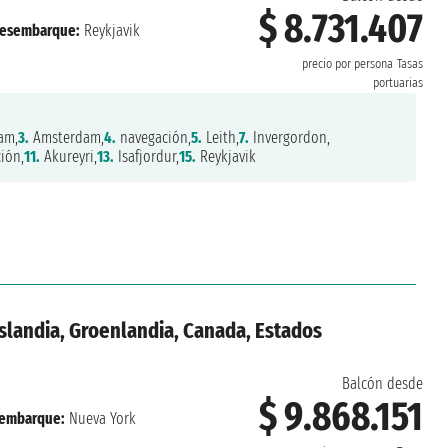
$ 8.731.407
esembarque:
Reykjavik
precio por persona
Tasas
portuarias
am,
3.
Amsterdam,
4.
navegación,
5.
Leith,
7.
Invergordon,
ión,
11.
Akureyri,
13.
Isafjordur,
15.
Reykjavik
Islandia, Groenlandia, Canada, Estados
Balcón desde
$ 9.868.151
embarque:
Nueva York