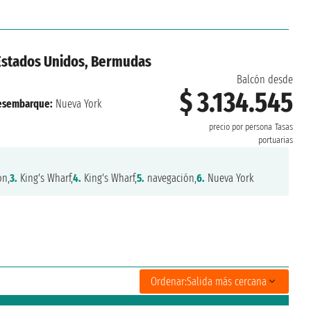
 Estados Unidos, Bermudas
Balcón desde
$ 3.134.545
esembarque:
Nueva York
precio por persona
Tasas
portuarias
ón,
3.
King's Wharf,
4.
King's Wharf,
5.
navegación,
6.
Nueva York
Ordenar:
Salida más cercana