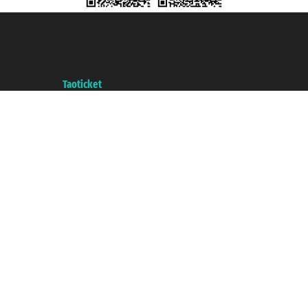
Taoticket S.r.l. Via Brigata Liguria, 3/21 16121 Genova ©2007/2026 -
Taoticket ® es una Marca Registrada
P.Iva 06206400720 - Capital Social € 100.000,00 i.v. - Registrado en la
Cámara de Comercio de Génova con REA 433093. - Aut. Prov. n° 6167/131601
- Seguro Unipol - polizza n. 206484182
A portal of the
Taoticket
group