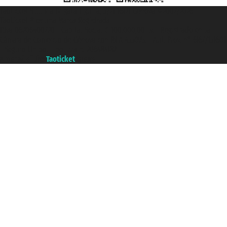
Taoticket S.r.l. Via Brigata Liguria, 3/21 16121 Genova ©2007/2026 -
Taoticket ® es una Marca Registrada
P.Iva 06206400720 - Capital Social € 100.000,00 i.v. - Registrado en la
Cámara de Comercio de Génova con REA 433093. - Aut. Prov. n° 6167/131601
- Seguro Unipol - polizza n. 206484182
A portal of the
Taoticket
group