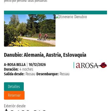
precio por persona
Tasas portuarias
Danubio: Alemania, Austria, Eslovaquia
A-ROSA BELLA
|
10/12/2026
Duración:
4 noches
Salida desde:
Passau
Desembarque:
Passau
Detalles
Reservar
Exteriór desde