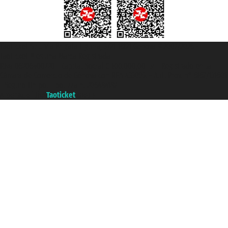
Taoticket S.r.l. Via Brigata Liguria, 3/21 16121 Genova ©2007/2026 -
Taoticket ® es una Marca Registrada
P.Iva 06206400720 - Capital Social € 100.000,00 i.v. - Registrado en la
Cámara de Comercio de Génova con REA 433093. - Aut. Prov. n° 6167/131601
- Seguro Unipol - polizza n. 206484182
A portal of the
Taoticket
group