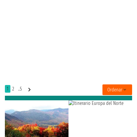
1
2
..5
Ordenar