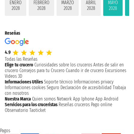
ENERO
FEBRERO
MARZO
ABRIL
MAYO
JU
2028
2028
2028
2028
2028
2
Reseñas
4.9
Todas las Reseñas
Elige tu crucero
Curiosidades sobre los cruceros
Antes de salir en
crucero
Consejos para tu Crucero
Cuando ir de crucero
Excursiones
Videos 3D
Informaciones Utiles
Soporte técnico
Informaciones privacy
Informaciones cookies
Seguro
Declaración de accesibilidad
Trabaja
con nosotros
Nuestra Marca
Quien somos
Network
App Iphone
App Android
Servicios para los cruceristas
Reseñas cruceros
Pago online
Observatorio Taoticket
Pagos