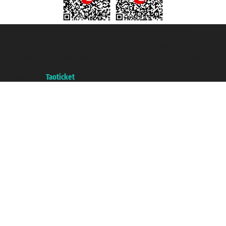
Taoticket S.r.l. Via Brigata Liguria, 3/21 16121 Genova ©2007/2026 -
Taoticket ® es una Marca Registrada
P.Iva 06206400720 - Capital Social € 100.000,00 i.v. - Registrado en la
Cámara de Comercio de Génova con REA 433093. - Aut. Prov. n° 6167/131601
- Seguro Unipol - polizza n. 206484182
A portal of the
Taoticket
group