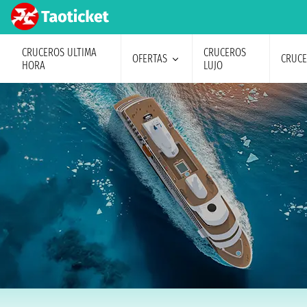
CRUCEROS ULTIMA
CRUCEROS
OFERTAS
CRUC
HORA
LUJO