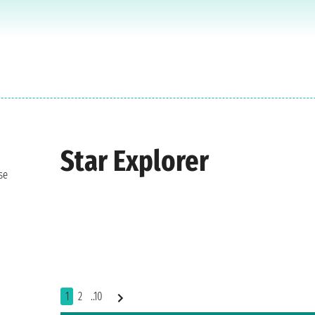
Star Explorer
se
1
2
..10