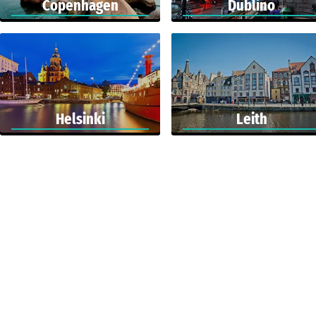
Copenhagen
Dublino
Helsinki
Leith