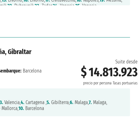
nik,
22.
Dubrovnik,
23.
Zadar,
24.
Venecia,
25.
Venecia
a, Gibraltar
Suite desde
$ 14.813.923
sembarque:
Barcelona
precio por persona
Tasas portuarias
3.
Valencia,
4.
Cartagena ,
5.
Gibilterra,
6.
Malaga,
7.
Malaga,
 Mallorca,
10.
Barcelona