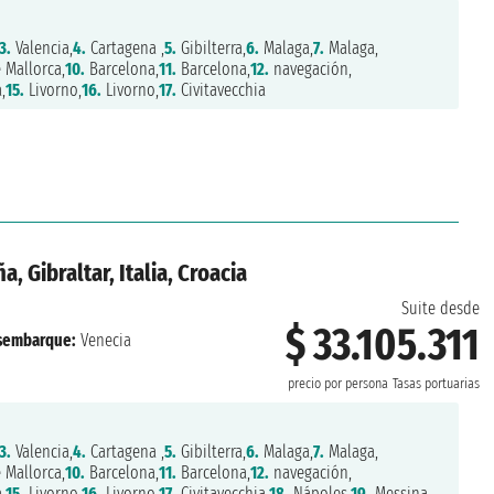
3.
Valencia,
4.
Cartagena ,
5.
Gibilterra,
6.
Malaga,
7.
Malaga,
 Mallorca,
10.
Barcelona,
11.
Barcelona,
12.
navegación,
,
15.
Livorno,
16.
Livorno,
17.
Civitavecchia
, Gibraltar, Italia, Croacia
Suite desde
$ 33.105.311
sembarque:
Venecia
precio por persona
Tasas portuarias
3.
Valencia,
4.
Cartagena ,
5.
Gibilterra,
6.
Malaga,
7.
Malaga,
 Mallorca,
10.
Barcelona,
11.
Barcelona,
12.
navegación,
,
15.
Livorno,
16.
Livorno,
17.
Civitavecchia,
18.
Nápoles,
19.
Messina,