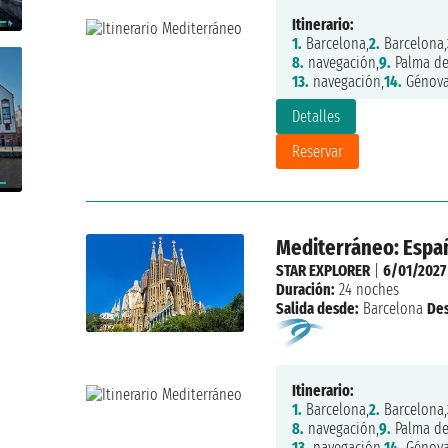
Itinerario:
1.
Barcelona,
2.
Barcelona,
8.
navegación,
9.
Palma de
13.
navegación,
14.
Génova
Detalles
Reservar
Mediterráneo: España
STAR EXPLORER
|
6/01/2027
Duración:
24 noches
Salida desde:
Barcelona
De
Itinerario:
1.
Barcelona,
2.
Barcelona,
8.
navegación,
9.
Palma de
13.
navegación,
14.
Génova