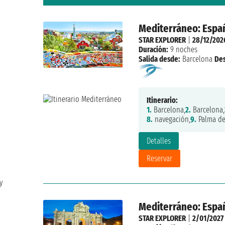
Mediterráneo: Españ
STAR EXPLORER
|
28/12/202
Duración:
9 noches
Salida desde:
Barcelona
De
Itinerario:
1.
Barcelona,
2.
Barcelona,
8.
navegación,
9.
Palma de
Detalles
Reservar
y
Mediterráneo: Españ
STAR EXPLORER
|
2/01/2027