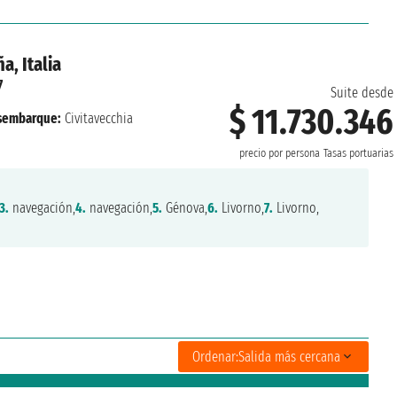
, Italia
7
Suite desde
$ 11.730.346
sembarque:
Civitavecchia
precio por persona
Tasas portuarias
3.
navegación,
4.
navegación,
5.
Génova,
6.
Livorno,
7.
Livorno,
Ordenar:
Salida más cercana