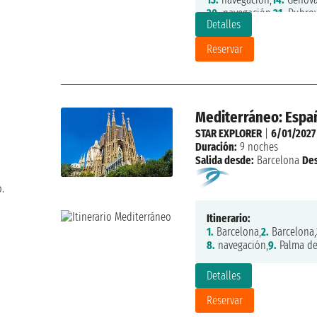
20.
navegación,
21.
Dubrov
Detalles
Reservar
Mediterráneo: Españ
STAR EXPLORER
|
6/01/2027
Duración:
9 noches
Salida desde:
Barcelona
De
o.
Itinerario:
1.
Barcelona,
2.
Barcelona,
8.
navegación,
9.
Palma de
Detalles
Reservar