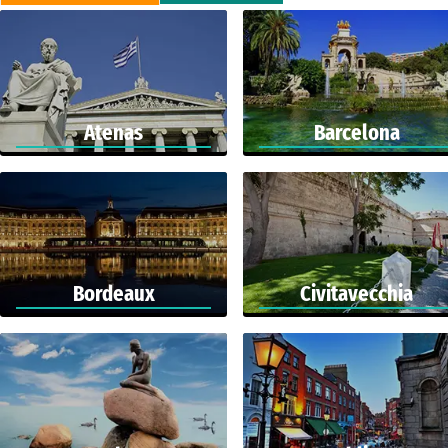
Atenas
Barcelona
Bordeaux
Civitavecchia