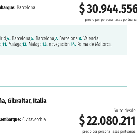
$ 30.944.55
barque:
Barcelona
precio por persona
Tasas portuaria
rid,
4.
Barcelona,
5.
Barcelona,
7.
Barcelona,
8.
Valencia,
a,
11.
Malaga,
12.
Malaga,
13.
navegación,
14.
Palma de Mallorca,
, Gibraltar, Italia
Suite desde
$ 22.080.211
sembarque:
Civitavecchia
precio por persona
Tasas portuarias