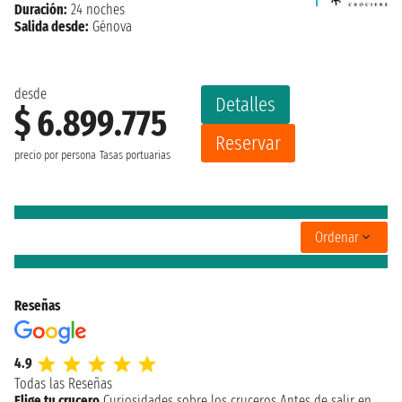
Duración:
24 noches
Salida desde:
Génova
desde
Detalles
$ 6.899.775
Reservar
precio por persona
Tasas portuarias
Ordenar
Reseñas
4.9
Todas las Reseñas
Elige tu crucero
Curiosidades sobre los cruceros
Antes de salir en