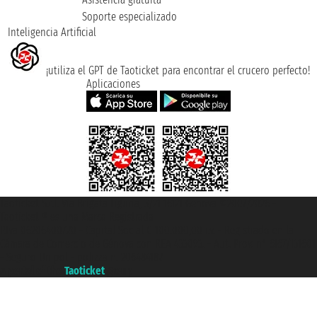
Soporte especializado
Inteligencia Artificial
¡utiliza el GPT de Taoticket para encontrar el crucero perfecto!
Aplicaciones
Taoticket S.r.l. Via Brigata Liguria, 3/21 16121 Genova ©2007/2026 -
Taoticket ® es una Marca Registrada
P.Iva 06206400720 - Capital Social € 100.000,00 i.v. - Registrado en la
Cámara de Comercio de Génova con REA 433093. - Aut. Prov. n° 6167/131601
- Seguro Unipol - polizza n. 206484182
A portal of the
Taoticket
group