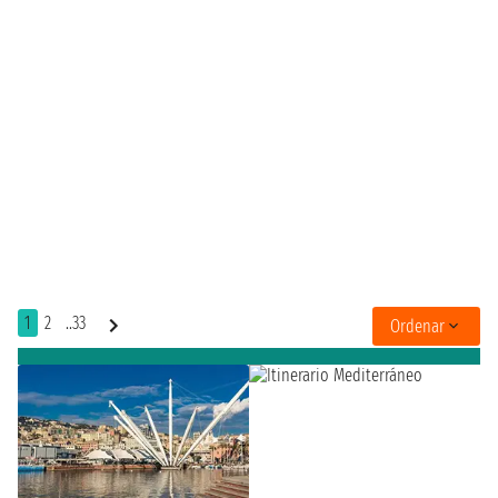
1
2
..33
Ordenar