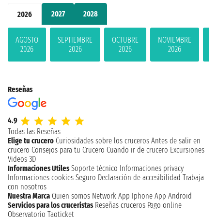
2027
2028
2026
AGOSTO
SEPTIEMBRE
OCTUBRE
NOVIEMBRE
D
2026
2026
2026
2026
Reseñas
4.9
Todas las Reseñas
Elige tu crucero
Curiosidades sobre los cruceros
Antes de salir en
crucero
Consejos para tu Crucero
Cuando ir de crucero
Excursiones
Videos 3D
Informaciones Utiles
Soporte técnico
Informaciones privacy
Informaciones cookies
Seguro
Declaración de accesibilidad
Trabaja
con nosotros
Nuestra Marca
Quien somos
Network
App Iphone
App Android
Servicios para los cruceristas
Reseñas cruceros
Pago online
Observatorio Taoticket