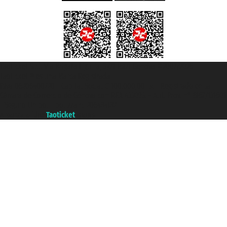
Taoticket S.r.l. Via Brigata Liguria, 3/21 16121 Genova ©2007/2026 -
Taoticket ® es una Marca Registrada
P.Iva 06206400720 - Capital Social € 100.000,00 i.v. - Registrado en la
Cámara de Comercio de Génova con REA 433093. - Aut. Prov. n° 6167/131601
- Seguro Unipol - polizza n. 206484182
A portal of the
Taoticket
group