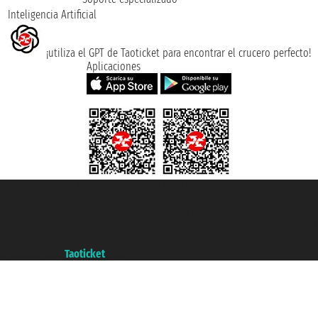
Inteligencia Artificial
¡utiliza el GPT de Taoticket para encontrar el crucero perfecto!
Aplicaciones
Taoticket S.r.l. Via Brigata Liguria, 3/21 16121 Genova ©2007/2026 -
Taoticket ® es una Marca Registrada
P.Iva 06206400720 - Capital Social € 100.000,00 i.v. - Registrado en la
Cámara de Comercio de Génova con REA 433093. - Aut. Prov. n° 6167/131601
- Seguro Unipol - polizza n. 206484182
A portal of the
Taoticket
group