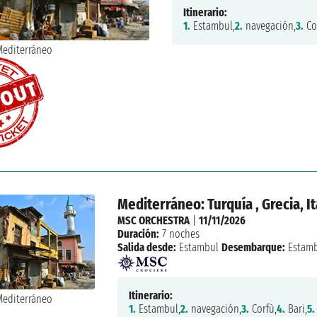
Itinerario:
1.
Estambul,
2.
navegación,
3.
Co
Mediterráneo: Turquía , Grecia, It
MSC ORCHESTRA
|
11/11/2026
Duración:
7 noches
Salida desde:
Estambul
Desembarque:
Estam
Itinerario:
1.
Estambul,
2.
navegación,
3.
Corfù,
4.
Bari,
5.