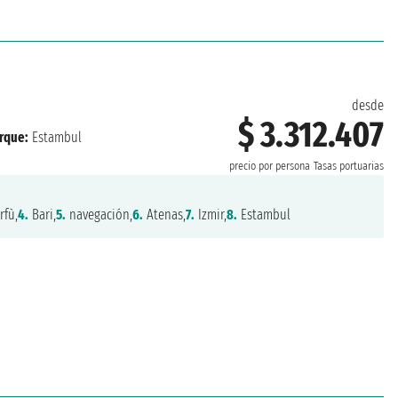
desde
$ 3.312.407
rque:
Estambul
precio por persona
Tasas portuarias
rfù,
4.
Bari,
5.
navegación,
6.
Atenas,
7.
Izmir,
8.
Estambul