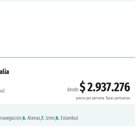
alia
$ 2.937.276
desde
bul
precio por persona
Tasas portuarias
navegación,
6.
Atenas,
7.
Izmir,
8.
Estambul