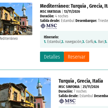
Mediterráneo: Turquía , Grecia, It
MSC FANTASIA
|
13/11/2026
Duración:
4 noches
Salida desde:
Estambul
Desembarque:
Triest
Itinerario:
1.
Estambul,
2.
navegación,
3.
Corfù,
4.
Bari,
5.
Detalles
Reservar
Turquía , Grecia, Italia
MSC SINFONIA
|
25/11/2026
Duración:
7 noches
Salida desde:
Estambul
Desemba