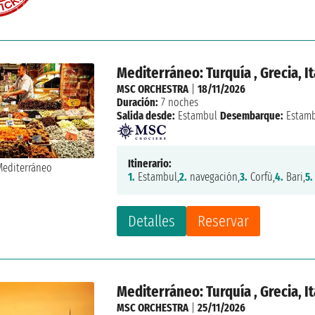
Mediterráneo: Turquía , Grecia, It
MSC ORCHESTRA
|
18/11/2026
Duración:
7 noches
Salida desde:
Estambul
Desembarque:
Estam
Itinerario:
1.
Estambul,
2.
navegación,
3.
Corfù,
4.
Bari,
5.
Detalles
Reservar
Mediterráneo: Turquía , Grecia, It
MSC ORCHESTRA
|
25/11/2026