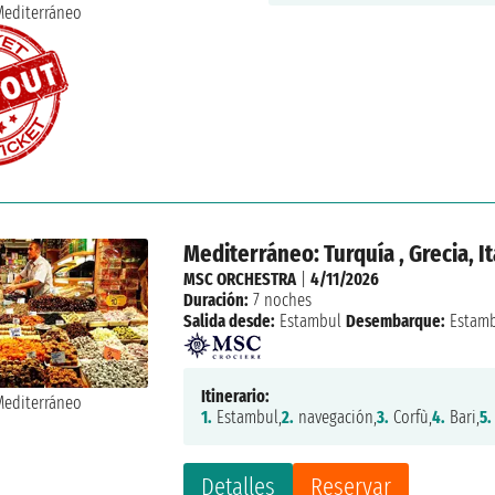
Mediterráneo: Turquía , Grecia, It
MSC ORCHESTRA
|
4/11/2026
Duración:
7 noches
Salida desde:
Estambul
Desembarque:
Estam
Itinerario:
1.
Estambul,
2.
navegación,
3.
Corfù,
4.
Bari,
5.
Detalles
Reservar