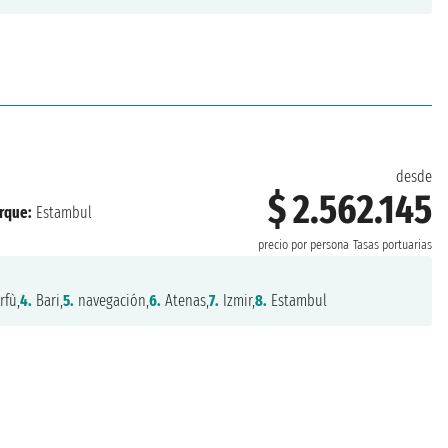
desde
$ 2.562.145
rque:
Estambul
precio por persona
Tasas portuarias
rfù,
4.
Bari,
5.
navegación,
6.
Atenas,
7.
Izmir,
8.
Estambul