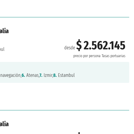
alia
$ 2.562.145
desde
bul
precio por persona
Tasas portuarias
navegación,
6.
Atenas,
7.
Izmir,
8.
Estambul
alia