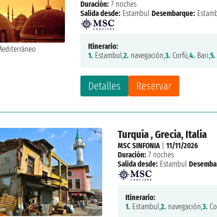
Duración:
7 noches
Salida desde:
Estambul
Desembarque:
Estam
Itinerario:
1.
Estambul,
2.
navegación,
3.
Corfù,
4.
Bari,
5.
Detalles
Reservar
Turquía , Grecia, Italia
MSC SINFONIA
|
11/11/2026
Duración:
7 noches
Salida desde:
Estambul
Desemba
Itinerario:
1.
Estambul,
2.
navegación,
3.
Co