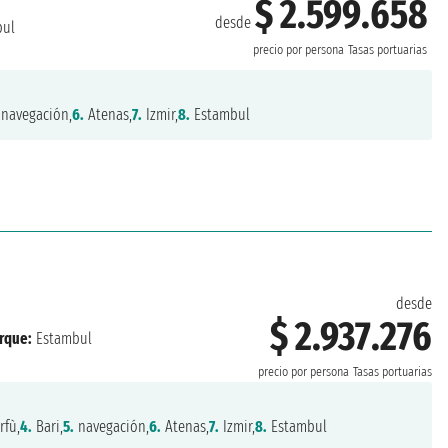
$ 2.599.658
desde
bul
precio por persona
Tasas portuarias
navegación,
6.
Atenas,
7.
Izmir,
8.
Estambul
desde
$ 2.937.276
rque:
Estambul
precio por persona
Tasas portuarias
rfù,
4.
Bari,
5.
navegación,
6.
Atenas,
7.
Izmir,
8.
Estambul