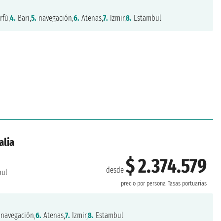
rfù,
4.
Bari,
5.
navegación,
6.
Atenas,
7.
Izmir,
8.
Estambul
alia
$ 2.374.579
desde
bul
precio por persona
Tasas portuarias
navegación,
6.
Atenas,
7.
Izmir,
8.
Estambul