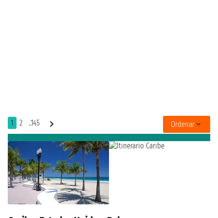
1
2
..145
Ordenar