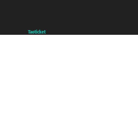
Taoticket S.r.l. Via Brigata Liguria, 3/21 16121 Genova ©2007/2026 -
Taoticket ® es una Marca Registrada
P.Iva 06206400720 - Capital Social € 100.000,00 i.v. - Registrado en la
Cámara de Comercio de Génova con REA 433093. - Aut. Prov. n° 6167/131601
- Seguro Unipol - polizza n. 206484182
A portal of the
Taoticket
group