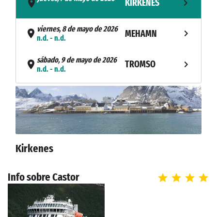
KIRKENES
- n.d.
viernes, 8 de mayo de 2026
MEHAMN
n.d. - n.d.
sábado, 9 de mayo de 2026
TROMSO
n.d. - n.d.
domingo, 10 de mayo de 2026
BODØ
n.d. - n.d.
lunes, 11 de mayo de 2026
TRONDHEIM
n.d.
Kirkenes
Info sobre Castor