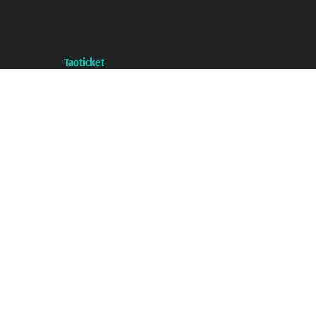
Taoticket ® es una Marca Registrada
P.Iva 06206400720 - Capital Social € 100.000,00 i.v. - Registrado en la
Cámara de Comercio de Génova con REA 433093. - Aut. Prov. n° 6167/131601
- Seguro Unipol - polizza n. 206484182
A portal of the
Taoticket
group