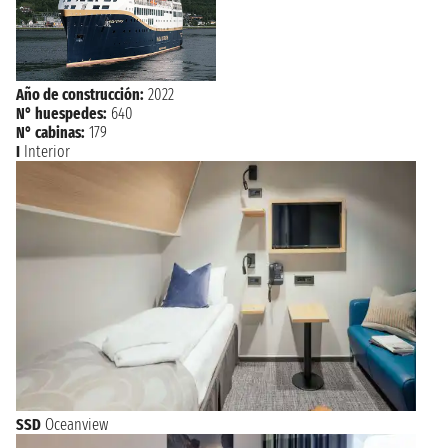
Año de construcción:
2022
N° huespedes:
640
N° cabinas:
179
I
Interior
SSD
Oceanview