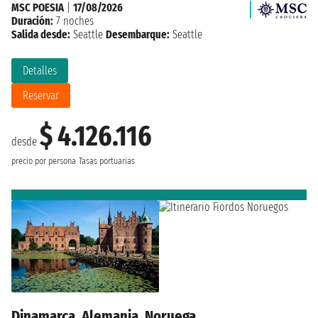
MSC POESIA
|
17/08/2026
Duración:
7 noches
Salida desde:
Seattle
Desembarque:
Seattle
Detalles
Reservar
$ 4.126.116
desde
precio por persona
Tasas portuarias
Dinamarca, Alemania, Noruega