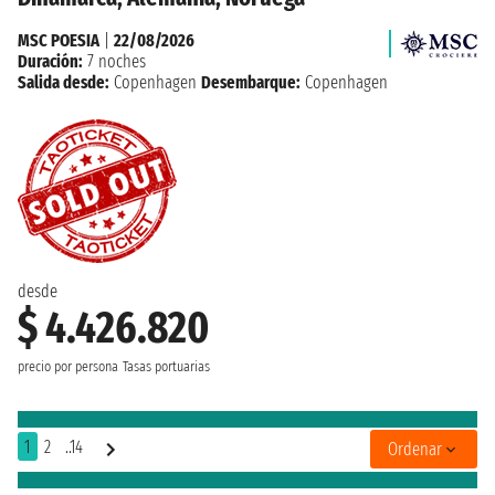
MSC POESIA
|
22/08/2026
Duración:
7 noches
Salida desde:
Copenhagen
Desembarque:
Copenhagen
desde
$ 4.426.820
precio por persona
Tasas portuarias
1
2
..14
Ordenar