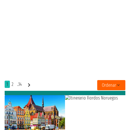
1
2
..14
Ordenar