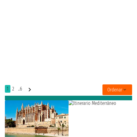
1
2
..6
Ordenar