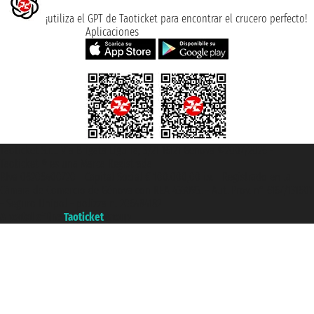
¡utiliza el GPT de Taoticket para encontrar el crucero perfecto!
Aplicaciones
Taoticket S.r.l. Via Brigata Liguria, 3/21 16121 Genova ©2007/2026 -
Taoticket ® es una Marca Registrada
P.Iva 06206400720 - Capital Social € 100.000,00 i.v. - Registrado en la
Cámara de Comercio de Génova con REA 433093. - Aut. Prov. n° 6167/131601
- Seguro Unipol - polizza n. 206484182
A portal of the
Taoticket
group