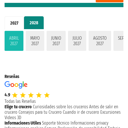
2028
2027
ABRIL
MAYO
JUNIO
JULIO
AGOSTO
SEPT
2027
2027
2027
2027
2027
2
Reseñas
4.9
Todas las Reseñas
Elige tu crucero
Curiosidades sobre los cruceros
Antes de salir en
crucero
Consejos para tu Crucero
Cuando ir de crucero
Excursiones
Videos 3D
Informaciones Utiles
Soporte técnico
Informaciones privacy